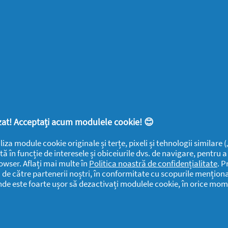
Ar
Cum se spală pantofii
De
sport: sfaturi și trucuri
co
2026
Cas
Casă Youtilată
28/04/2026
lizat! Acceptați acum modulele cookie! 😊
liza module cookie originale și terțe, pixeli și tehnologii similare
tă în funcție de interesele și obiceiurile dvs. de navigare, pentru 
owser. Aflați mai multe în
Politica noastră de confidențialitate
. P
i de către partenerii noștri, în conformitate cu scopurile menționa
SUPORT
SECŢIUNI
DOCUMENTE
unde este foarte ușor să dezactivați modulele cookie, în orice mom
LEGALE
DETERGENTI SA
Despre
Frumusețe
YOUTIL.ro
Casă Youtilată
Rapoarte de