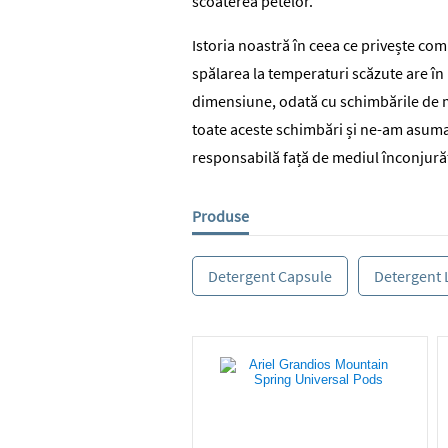
scoaterea petelor.
Istoria noastră în ceea ce privește
comp
spălarea la temperaturi scăzute
are în
dimensiune, odată cu schimbările de 
toate aceste schimbări și ne-am asumat
responsabilă față de mediul înconjură
Produse
Detergent Capsule
Detergent 