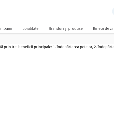
mpanii
Loialitate
Branduri și produse
Bine zi de zi