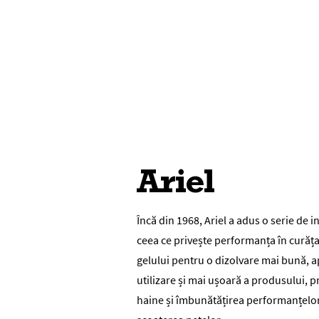
Ariel
Încă din 1968,
Ariel
a adus o serie de i
ceea ce privește performanța în curăț
gelului pentru o dizolvare mai bună, a
utilizare și mai ușoară a produsului, p
haine și îmbunătățirea performanțelor