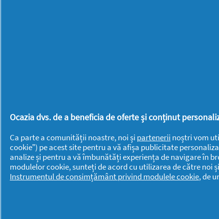
Știința din spatele
capsulelor noastre
Ariel All-in-1 PODS
Casă Youtilată
27/04/
Ocazia dvs. de a beneficia de oferte și conținut persona
Ca parte a comunității noastre, noi și
partenerii
noștri vom uti
cookie”) pe acest site pentru a vă afișa publicitate personaliza
analize și pentru a vă îmbunătăți experiența de navigare în br
modulelor cookie, sunteți de acord cu utilizarea de către noi ș
BRANDURI
BRANDURI
Instrumentul de consimțământ privind modulele cookie
, de 
Always
Lenor
Ariel
Mr. Proper