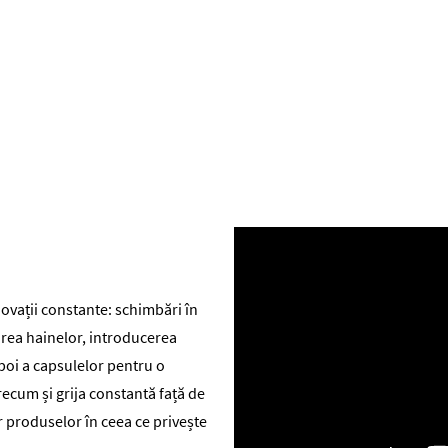
novații constante: schimbări în
area hainelor, introducerea
poi a capsulelor pentru o
recum și grija constantă față de
 produselor în ceea ce privește