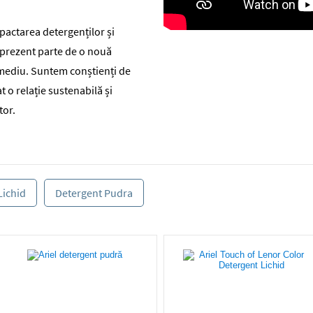
actarea detergenților și
 prezent parte de o nouă
mediu. Suntem conștienți de
 o relație sustenabilă și
tor.
Lichid
Detergent Pudra