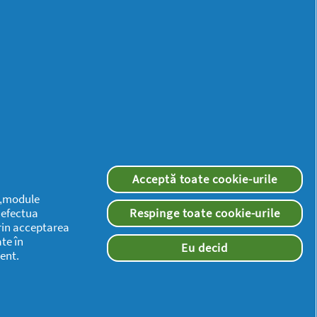
iel PODS+ -
scoperă noua noastră
lecție
ă Youtilată
28/04/2026
Acceptă toate cookie-urile
 („module
a efectua
Respinge toate cookie-urile
rin acceptarea
te în
Eu decid
Mai
ent.
multă
inspirație