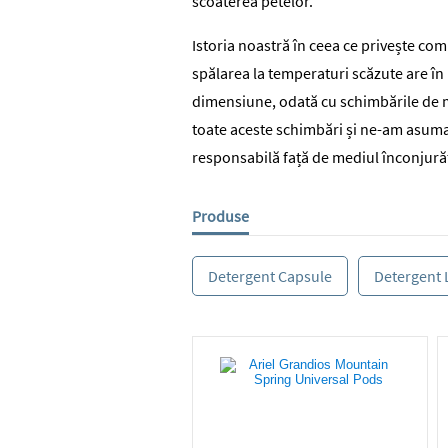
scoaterea petelor.
Istoria noastră în ceea ce privește
comp
spălarea la temperaturi scăzute
are în
dimensiune, odată cu schimbările de 
toate aceste schimbări și ne-am asumat
responsabilă față de mediul înconjură
Produse
Detergent Capsule
Detergent 