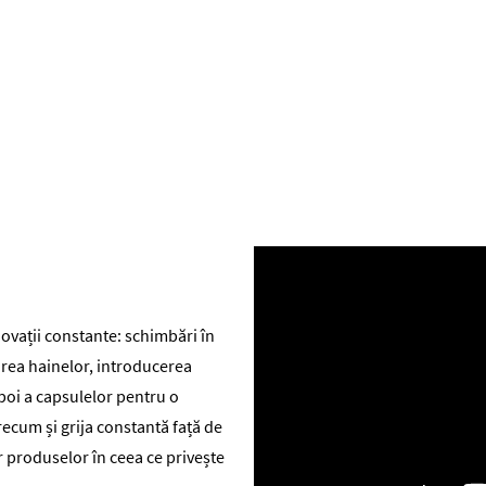
novații constante: schimbări în
area hainelor, introducerea
poi a capsulelor pentru o
recum și grija constantă față de
 produselor în ceea ce privește