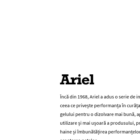
Ariel
Încă din 1968,
Ariel
a adus o serie de i
ceea ce privește performanța în curăț
gelului pentru o dizolvare mai bună, a
utilizare și mai ușoară a produsului, p
haine și îmbunătățirea performanțelor