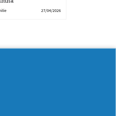
amnă
ilie
27/04/2026
Mai
multă
inspirație