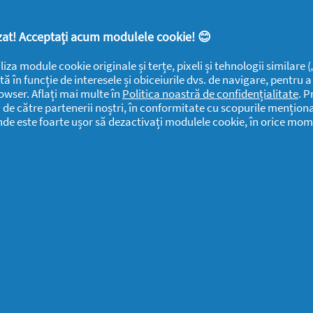
Sănătate
Confidențialitate
Rapoarte
lizat! Acceptați acum modulele cookie! 😊
ANPC
SEVESO
Detergenti SA
liza module cookie originale și terțe, pixeli și tehnologii similare
Contactează-ne
tă în funcție de interesele și obiceiurile dvs. de navigare, pentru 
Informari
owser. Aflați mai multe în
Politica noastră de confidențialitate
. P
Datele Mele
Public
i de către partenerii noștri, în conformitate cu scopurile menționa
Centru de Ajutor
unde este foarte ușor să dezactivați modulele cookie, în orice mom
Detergenti SA
Declarație de
Date Contact
accesibilitate
Detergenti SA
Solicitari si
Sesizari
Detergenti SA
P&G Romania
Public CbC