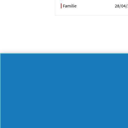
Familie
28/04/
BRANDURI
BRANDURI
Always
Lenor
Ariel
Mr. Proper
Braun
Old Spice