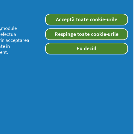
Acceptă toate cookie-urile
 („module
a efectua
Respinge toate cookie-urile
rin acceptarea
te în
Eu decid
ent.