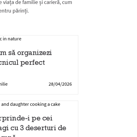
e viața de familie și carieră, cum
entru părinți.
m să organizezi
cnicul perfect
ilie
28/04/2026
rprinde-i pe cei
agi cu 3 deserturi de