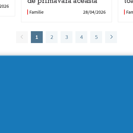
de primăvara aceasta
to
2026
Familie
28/04/2026
Fam
1
2
3
4
5
SUPORT
SECŢIUNI
DOCUMENTE
LEGALE
DETERGENTI SA
Despre
Frumusețe
YOUTIL.ro
Casă Youtilată
Rapoarte de
Termeni și
Familie
mediu
condiții
Detergenti SA