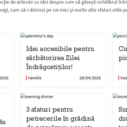
ecție de articole cu idei despre cum să găsești echilibrul într
ragi, cum să-i distrezi pe cei mici și multe alte sfaturi utile p
Idei accesibile pentru
Cu
sărbătorirea Zilei
pi
Îndrăgostiților!
2026
Familie
28/04/2026
Fam
3 sfaturi pentru
Su
petrecerile în grădină
dr
ău