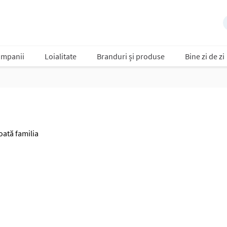
mpanii
Loialitate
Branduri și produse
Bine zi de zi