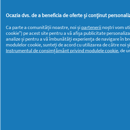
Discreet
Oral-B
Fairy
Pantene
Ocazia dvs. de a beneficia de oferte și conținut persona
Fixodent
PG
Ca parte a comunității noastre, noi și
partenerii
noștri vom uti
Gillette
Professional
cookie”) pe acest site pentru a vă afișa publicitate personaliza
analize și pentru a vă îmbunătăți experiența de navigare în br
Gillette Venus
Swiffer
modulelor cookie, sunteți de acord cu utilizarea de către noi ș
Instrumentul de consimțământ privind modulele cookie
, de 
Head &
Shoulders