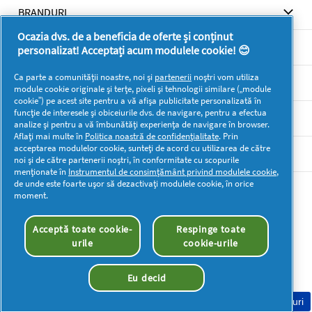
BRANDURI
Ocazia dvs. de a beneficia de oferte și conținut
BRANDURI
personalizat! Acceptați acum modulele cookie! 😊
Ca parte a comunității noastre, noi și
partenerii
noștri vom utiliza
SUPORT
module cookie originale și terțe, pixeli și tehnologii similare („module
cookie”) pe acest site pentru a vă afișa publicitate personalizată în
funcție de interesele și obiceiurile dvs. de navigare, pentru a efectua
SECŢIUNI
analize și pentru a vă îmbunătăți experiența de navigare în browser.
Aflați mai multe în
Politica noastră de confidențialitate
. Prin
acceptarea modulelor cookie, sunteți de acord cu utilizarea de către
DOCUMENTE LEGALE DETERGENTI SA
noi și de către partenerii noștri, în conformitate cu scopurile
menționate în
Instrumentul de consimțământ privind modulele cookie
,
de unde este foarte ușor să dezactivați modulele cookie, în orice
Mai multă inspirație
moment.
Acceptă toate cookie-
Respinge toate
urile
cookie-urile
Eu decid
Drepturi de autor © 2026 P&G. Toate drepturile rezervate
Consimțământ Cookie-uri