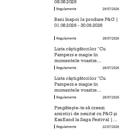
08.08.2026
Regulamente
29/07/2026
Bani înapoi la produse P&G |
01.08.2026 - 30.09.2026
Regulamente
28/07/2026
Lista câștigătorilor "Cu
Pampers e magie în
momentele voastre
împreună"| 03.06.2026-
Regulamente
28/07/2026
09.06.2026
Lista câștigătorilor "Cu
Pampers e magie în
momentele voastre
împreună"| 04.05.2026-
Regulamente
28/07/2026
10.05.2026
Pregătește-te să creezi
amintiri de neuitat cu P&G și
Kaufland la Saga Festival |
01.07.2026 - 04.08.2026
Regulamente
22/07/2026