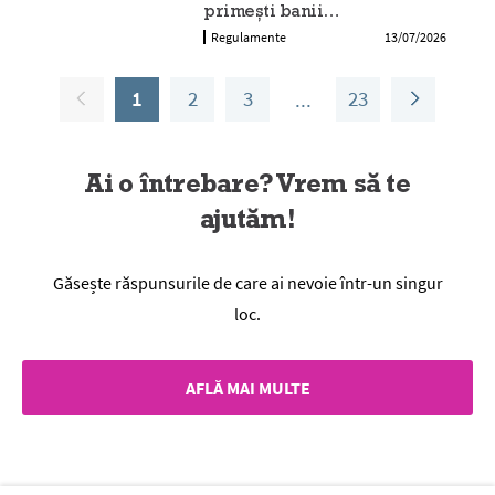
primești banii
înapoi|01.07.2025- 30.06.2026
Regulamente
13/07/2026
1
2
3
23
Ai o întrebare? Vrem să te
ajutăm!
Găsește răspunsurile de care ai nevoie într-un singur
loc.
AFLĂ MAI MULTE