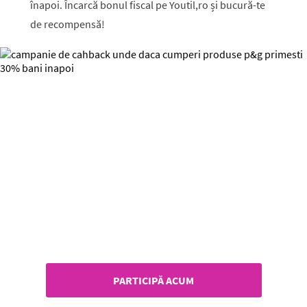
înapoi. Încarcă bonul fiscal pe Youtil,ro și bucură-te
de recompensă!
Primește 30% bani înapoi!
PARTICIPĂ ACUM