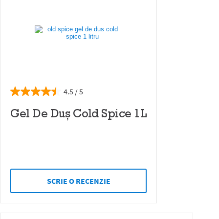
4.5
Gel De Duș Cold Spice 1L
SCRIE O RECENZIE