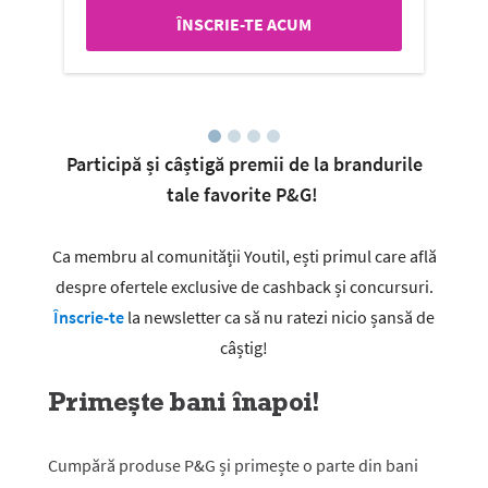
ÎNSCRIE-TE ACUM
Participă și câștigă premii de la brandurile
tale favorite P&G!
Ca membru al comunității Youtil, ești primul care află
despre ofertele exclusive de cashback și concursuri.
Înscrie-te
la newsletter ca să nu ratezi nicio șansă de
câștig!
Primește bani înapoi!
Cumpără produse P&G și primește o parte din bani