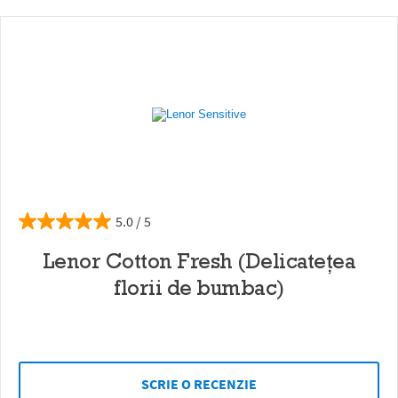
5.0
Lenor Cotton Fresh (Delicatețea
florii de bumbac)
SCRIE O RECENZIE