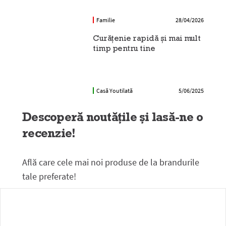
Familie
28/04/2026
Curățenie rapidă și mai mult
timp pentru tine
Casă Youtilată
5/06/2025
Descoperă noutățile și lasă-ne o
recenzie!
Află care cele mai noi produse de la brandurile
tale preferate!