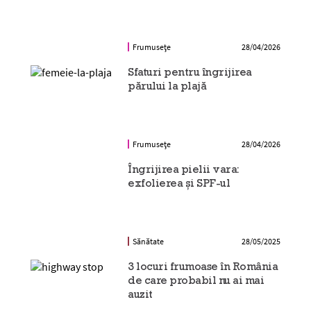
Frumuseţe
28/04/2026
Sfaturi pentru îngrijirea
părului la plajă
Frumuseţe
28/04/2026
Îngrijirea pielii vara:
exfolierea și SPF-ul
Sănătate
28/05/2025
3 locuri frumoase în România
de care probabil nu ai mai
auzit