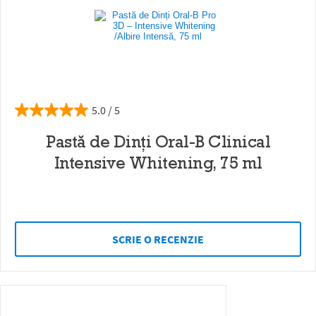
5.0
Pastă de Dinți Oral-B Clinical
Intensive Whitening, 75 ml
SCRIE O RECENZIE