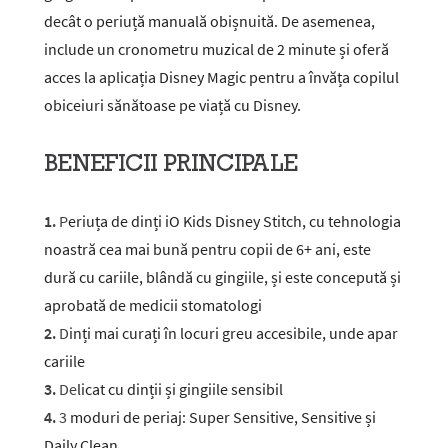
decât o periuță manuală obișnuită. De asemenea,
include un cronometru muzical de 2 minute și oferă
acces la aplicația Disney Magic pentru a învăța copilul
obiceiuri sănătoase pe viață cu Disney.
BENEFICII PRINCIPALE
1.
P
eriu
ța de dinți
iO Kids Disney Stitch, cu tehnologia
noastră cea mai bună pentru copii de 6+ ani, este
dură cu cariile, blândă cu gingiile, și este concepută și
aprobată de medicii stomatologi
2.
D
inți mai curați în locuri greu accesibile, unde apar
cariile
3.
De
licat cu dinții și gingiile sensibil
4.
3
moduri de periaj: Super Sensitive, Sensitive și
Daily Clean