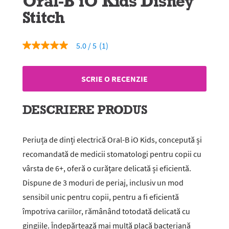
Oral-B iO Kids Disney
Stitch
5.0
(1)
5.0
din
5
stele,
SCRIE O RECENZIE
valoare
medie
a
evaluării.
DESCRIERE PRODUS
Read
a
Review.
Același
Periuța de dinți electrică Oral-B iO Kids, concepută și
link
recomandată de medicii stomatologi pentru copii cu
de
pagină.
vârsta de 6+, oferă o curățare delicată și eficientă.
Dispune de 3 moduri de periaj, inclusiv un mod
sensibil unic pentru copii, pentru a fi eficientă
împotriva cariilor, rămânând totodată delicată cu
gingiile. Îndepărtează mai multă placă bacteriană