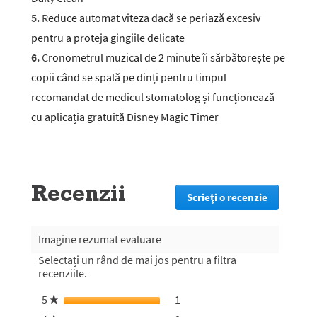
5.
R
educe automat viteza dacă se periază excesiv
pentru a proteja gingiile delicate
6.
C
ronometrul muzical de 2 minute îi sărbătorește pe
copii când se spală pe dinți pentru timpul
recomandat de medicul stomatolog și funcționează
cu aplicația gratuită Disney Magic Timer
Recenzii
Scrieţi o recenzie
.
Prin
această
acțiune
Imagine rezumat evaluare
veți
Selectați un rând de mai jos pentru a filtra
fi
recenziile.
redirecțio
la
5
stele
1
1 recenzie cu 5 stele.
Selectați pentru a filtra recen
★
pagina