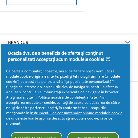
BRANDURI
Ocazia dvs. de a beneficia de oferte și conținut
BRANDURI
personalizat! Acceptați acum modulele cookie! 😊
Ca parte a comunității noastre, noi și
partenerii
noștri vom utiliza
SUPORT
module cookie originale și terțe, pixeli și tehnologii similare („module
cookie”) pe acest site pentru a vă afișa publicitate personalizată în
funcție de interesele și obiceiurile dvs. de navigare, pentru a efectua
SECŢIUNI
analize și pentru a vă îmbunătăți experiența de navigare în browser.
Aflați mai multe în
Politica noastră de confidențialitate
. Prin
acceptarea modulelor cookie, sunteți de acord cu utilizarea de către
DOCUMENTE LEGALE DETERGENTI SA
noi și de către partenerii noștri, în conformitate cu scopurile
menționate în
Instrumentul de consimțământ privind modulele cookie
,
de unde este foarte ușor să dezactivați modulele cookie, în orice
Mai multă inspirație
moment.