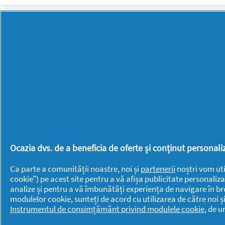
BRANDURI
BRANDURI
Always
Lenor
Ariel
Mr. Proper
Braun
Old Spice
Discreet
Oral-B
Fairy
Pantene
Fixodent
PG
Ocazia dvs. de a beneficia de oferte și conținut persona
Gillette
Professional
Ca parte a comunității noastre, noi și
partenerii
noștri vom uti
Gillette Venus
Swiffer
cookie”) pe acest site pentru a vă afișa publicitate personaliza
analize și pentru a vă îmbunătăți experiența de navigare în br
Head &
modulelor cookie, sunteți de acord cu utilizarea de către noi ș
Shoulders
Instrumentul de consimțământ privind modulele cookie
, de 