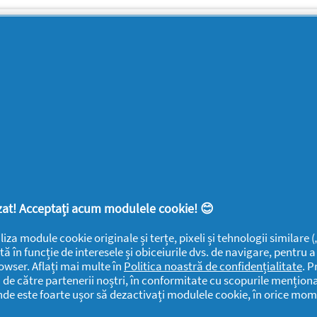
SUPORT
SECŢIUNI
DOCUMENTE
LEGALE
DETERGENTI SA
Despre
Frumusețe
YOUTIL.ro
Casă Youtilată
Rapoarte de
Termeni și
Familie
mediu
condiții
Detergenti SA
Sănătate
Confidențialitate
Rapoarte
ANPC
SEVESO
Detergenti SA
lizat! Acceptați acum modulele cookie! 😊
Contactează-ne
Informari
liza module cookie originale și terțe, pixeli și tehnologii similare
Datele Mele
Public
tă în funcție de interesele și obiceiurile dvs. de navigare, pentru 
Centru de Ajutor
owser. Aflați mai multe în
Politica noastră de confidențialitate
. P
Detergenti SA
i de către partenerii noștri, în conformitate cu scopurile menționa
Declarație de
Date Contact
unde este foarte ușor să dezactivați modulele cookie, în orice mom
accesibilitate
Detergenti SA