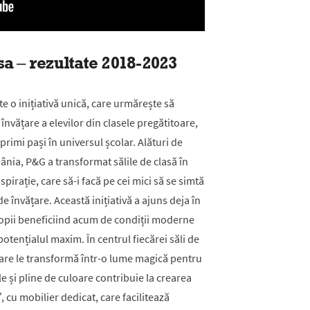
a – rezultate 2018-2023
e o inițiativă unică, care urmărește să
nvățare a elevilor din clasele pregătitoare,
primi pași în universul școlar. Alături de
ânia, P&G a transformat sălile de clasă în
spirație, care să-i facă pe cei mici să se simtă
 învățare. Această inițiativă a ajuns deja în
opii beneficiind acum de condiții moderne
potențialul maxim. În centrul fiecărei săli de
care le transformă într-o lume magică pentru
 și pline de culoare contribuie la crearea
, cu mobilier dedicat, care facilitează