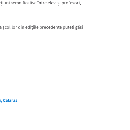
țiuni semnificative între elevi și profesori,
școlilor din edițiile precedente puteti găsi
, Calarasi