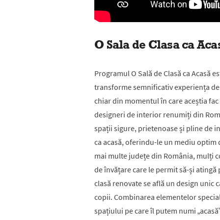
O Sala de Clasa ca Acas
Programul O Sală de Clasă ca Acasă est
transforme semnificativ experiența de î
chiar din momentul în care aceștia fac 
designeri de interior renumiți din Rom
spații sigure, prietenoase și pline de in
ca acasă, oferindu-le un mediu optim de
mai multe județe din România, mulți c
de învățare care le permit să-și atingă 
clasă renovate se află un design unic 
copii. Combinarea elementelor speciale
spațiului pe care îl putem numi „acasă”