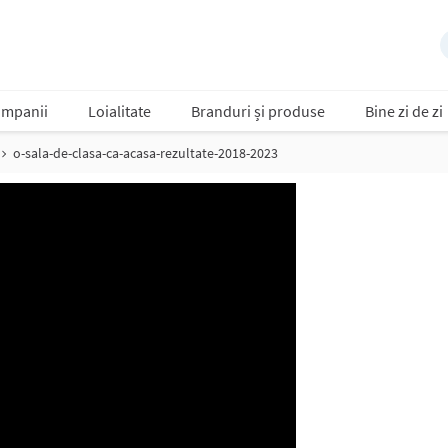
mpanii
Loialitate
Branduri și produse
Bine zi de zi
o-sala-de-clasa-ca-acasa-rezultate-2018-2023