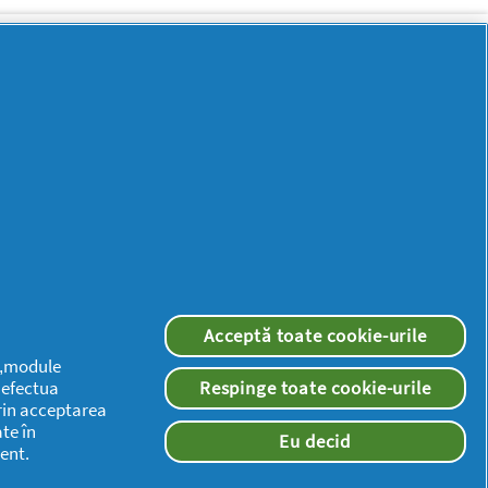
Mai
multă
inspirație
Acceptă toate cookie-urile
 („module
a efectua
Respinge toate cookie-urile
rin acceptarea
te în
Eu decid
ent.