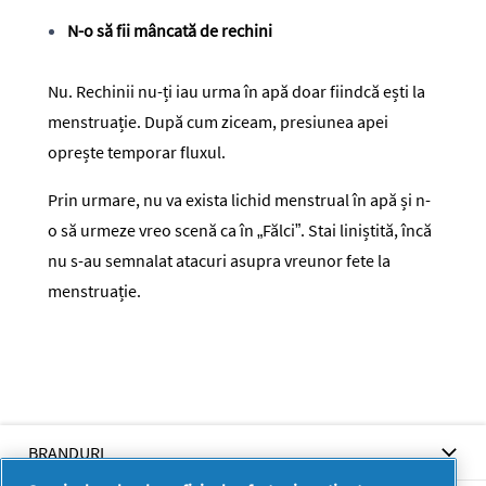
N-o să fii mâncată de rechini
Nu. Rechinii nu-ți iau urma în apă doar fiindcă ești la
menstruație. După cum ziceam, presiunea apei
oprește temporar fluxul.
Prin urmare, nu va exista lichid menstrual în apă și n-
o să urmeze vreo scenă ca în „Fălci”. Stai liniștită, încă
nu s-au semnalat atacuri asupra vreunor fete la
menstruație.
BRANDURI