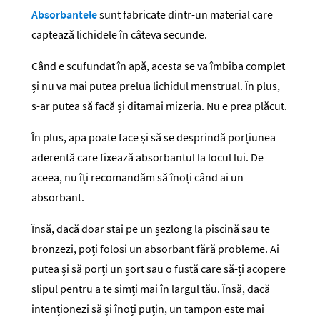
Absorbantele
sunt fabricate dintr-un material care
captează lichidele în câteva secunde.
Când e scufundat în apă, acesta se va îmbiba complet
și nu va mai putea prelua lichidul menstrual. În plus,
s-ar putea să facă și ditamai mizeria. Nu e prea plăcut.
În plus, apa poate face și să se desprindă porțiunea
aderentă care fixează absorbantul la locul lui. De
aceea, nu îți recomandăm să înoți când ai un
absorbant.
Însă, dacă doar stai pe un șezlong la piscină sau te
bronzezi, poți folosi un absorbant fără probleme. Ai
putea și să porți un șort sau o fustă care să-ți acopere
slipul pentru a te simți mai în largul tău. Însă, dacă
intenționezi să și înoți puțin, un tampon este mai