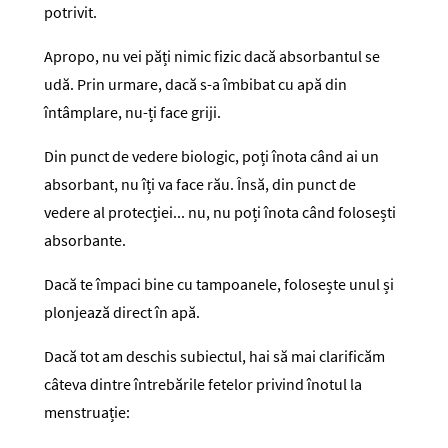
potrivit.
Apropo, nu vei păți nimic fizic dacă absorbantul se
udă. Prin urmare, dacă s-a îmbibat cu apă din
întâmplare, nu-ți face griji.
Din punct de vedere biologic, poți înota când ai un
absorbant, nu îți va face rău. Însă, din punct de
vedere al protecției... nu, nu poți înota când folosești
absorbante.
Dacă te împaci bine cu tampoanele, folosește unul și
plonjează direct în apă.
Dacă tot am deschis subiectul, hai să mai clarificăm
câteva dintre întrebările fetelor privind înotul la
menstruație: