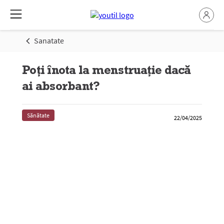
Sanatate
Poți înota la menstruație dacă
ai absorbant?
Sănătate
22/04/2025