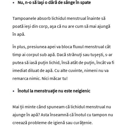
Nu, n-o să lași o dâră de sânge în spate
Tampoanele absorb lichidul menstrual înainte să
poată ieși din corp, așa că nu are cum să mai ajungă
în apă.
În plus, presiunea apei va bloca fluxul menstrual cât
timp ai corpul sub apă. Dacă strănuți sau tușești, s-ar
putea să iasă puțin lichid, însă atât de puțin, încât va fi
imediat diluat de apă. Cu alte cuvinte, nimeni nu va
remarca nimic. Nici măcar tu!
Înotul la menstruație nu este neigienic
Mai ții minte când spuneam că lichidul menstrual nu
ajunge în apă? Asta înseamnă că înotul cu tampon nu
creează probleme de igienă sau curățenie.