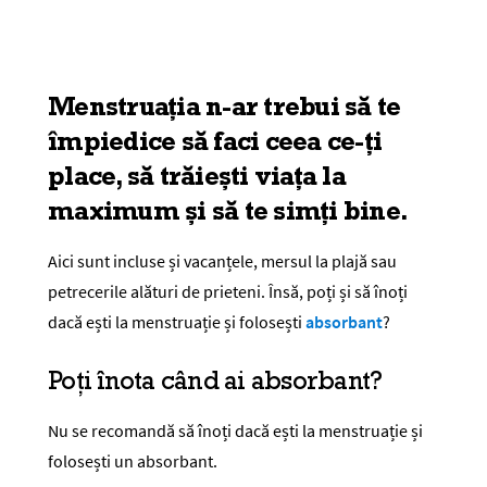
Menstruația n-ar trebui să te
împiedice să faci ceea ce-ți
place, să trăiești viața la
maximum și să te simți bine.
Aici sunt incluse și vacanțele, mersul la plajă sau
petrecerile alături de prieteni. Însă, poți și să înoți
dacă ești la menstruație și folosești
absorbant
?
Poți înota când ai absorbant?
Nu se recomandă să înoți dacă ești la menstruație și
folosești un absorbant.