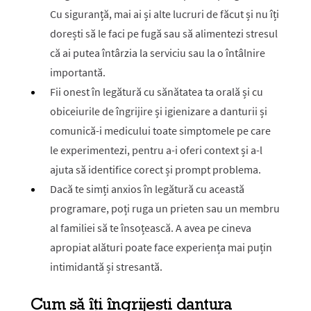
Cu siguranță, mai ai și alte lucruri de făcut și nu îți
dorești să le faci pe fugă sau să alimentezi stresul
că ai putea întârzia la serviciu sau la o întâlnire
importantă.
Fii onest în legătură cu sănătatea ta orală și cu
obiceiurile de îngrijire și igienizare a danturii și
comunică-i medicului toate simptomele pe care
le experimentezi, pentru a-i oferi context și a-l
ajuta să identifice corect și prompt problema.
Dacă te simți anxios în legătură cu această
programare, poți ruga un prieten sau un membru
al familiei să te însoțească. A avea pe cineva
apropiat alături poate face experiența mai puțin
intimidantă și stresantă.
Cum să îți îngrijești dantura