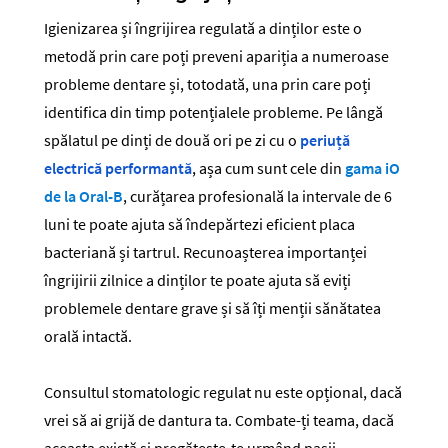
Igienizarea și îngrijirea regulată a dinților este o
metodă prin care poți preveni apariția a numeroase
probleme dentare și, totodată, una prin care poți
identifica din timp potențialele probleme. Pe lângă
spălatul pe dinți de două ori pe zi cu o
periuță
electrică performantă
, așa cum sunt cele din
gama iO
de la Oral-B
, curățarea profesională la intervale de 6
luni te poate ajuta să îndepărtezi eficient placa
bacteriană și tartrul. Recunoașterea importanței
îngrijirii zilnice a dinților te poate ajuta să eviți
problemele dentare grave și să îți menții sănătatea
orală intactă.
Consultul stomatologic regulat nu este opțional, dacă
vrei să ai grijă de dantura ta. Combate-ți teama, dacă