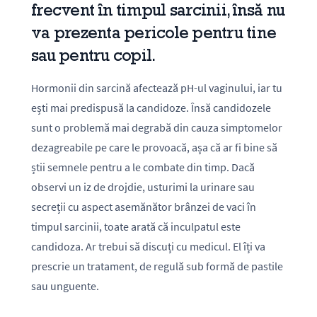
frecvent în timpul sarcinii, însă nu
va prezenta pericole pentru tine
sau pentru copil.
Hormonii din sarcină afectează pH-ul vaginului, iar tu
ești mai predispusă la candidoze. Însă candidozele
sunt o problemă mai degrabă din cauza simptomelor
dezagreabile pe care le provoacă, așa că ar fi bine să
știi semnele pentru a le combate din timp. Dacă
observi un iz de drojdie, usturimi la urinare sau
secreții cu aspect asemănător brânzei de vaci în
timpul sarcinii, toate arată că inculpatul este
candidoza. Ar trebui să discuți cu medicul. El îți va
prescrie un tratament, de regulă sub formă de pastile
sau unguente.