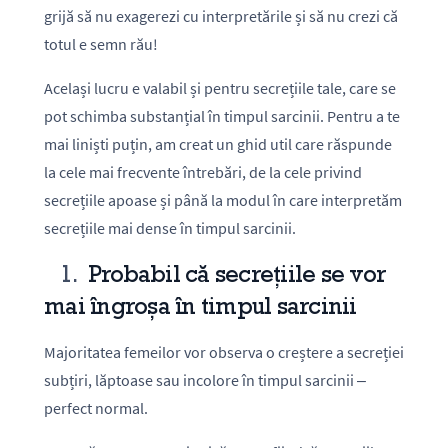
grijă să nu exagerezi cu interpretările și să nu crezi că
totul e semn rău!
Același lucru e valabil și pentru secrețiile tale, care se
pot schimba substanțial în timpul sarcinii. Pentru a te
mai liniști puțin, am creat un ghid util care răspunde
la cele mai frecvente întrebări, de la cele privind
secrețiile apoase și până la modul în care interpretăm
secrețiile mai dense în timpul sarcinii.
1.
Probabil că secrețiile se vor
mai îngroșa în timpul sarcinii
Majoritatea femeilor vor observa o creștere a secreției
subțiri, lăptoase sau incolore în timpul sarcinii –
perfect normal.