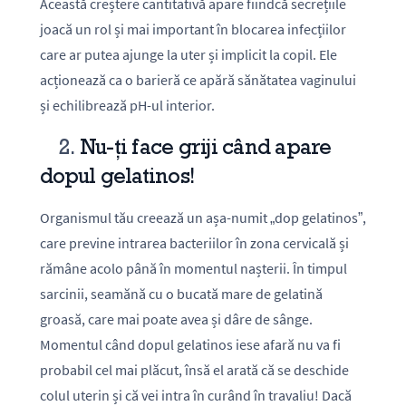
Această creștere cantitativă apare fiindcă secrețiile
joacă un rol și mai important în blocarea infecțiilor
care ar putea ajunge la uter și implicit la copil. Ele
acționează ca o barieră ce apără sănătatea vaginului
și echilibrează pH-ul interior.
2.
Nu-ți face griji când apare
dopul gelatinos!
Organismul tău creează un așa-numit „dop gelatinos”,
care previne intrarea bacteriilor în zona cervicală și
rămâne acolo până în momentul nașterii. În timpul
sarcinii, seamănă cu o bucată mare de gelatină
groasă, care mai poate avea și dâre de sânge.
Momentul când dopul gelatinos iese afară nu va fi
probabil cel mai plăcut, însă el arată că se deschide
colul uterin și că vei intra în curând în travaliu! Dacă