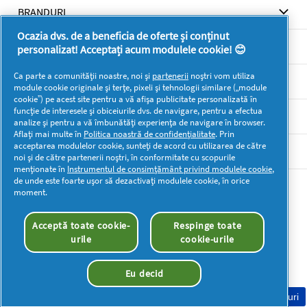
BRANDURI
Ocazia dvs. de a beneficia de oferte și conținut
BRANDURI
personalizat! Acceptați acum modulele cookie! 😊
Ca parte a comunității noastre, noi și
partenerii
noștri vom utiliza
SUPORT
module cookie originale și terțe, pixeli și tehnologii similare („module
cookie”) pe acest site pentru a vă afișa publicitate personalizată în
funcție de interesele și obiceiurile dvs. de navigare, pentru a efectua
SECŢIUNI
analize și pentru a vă îmbunătăți experiența de navigare în browser.
Aflați mai multe în
Politica noastră de confidențialitate
. Prin
acceptarea modulelor cookie, sunteți de acord cu utilizarea de către
DOCUMENTE LEGALE DETERGENTI SA
noi și de către partenerii noștri, în conformitate cu scopurile
menționate în
Instrumentul de consimțământ privind modulele cookie
,
de unde este foarte ușor să dezactivați modulele cookie, în orice
Mai multă inspirație
moment.
Acceptă toate cookie-
Respinge toate
urile
cookie-urile
Eu decid
Drepturi de autor © 2026 P&G. Toate drepturile rezervate
Consimțământ Cookie-uri