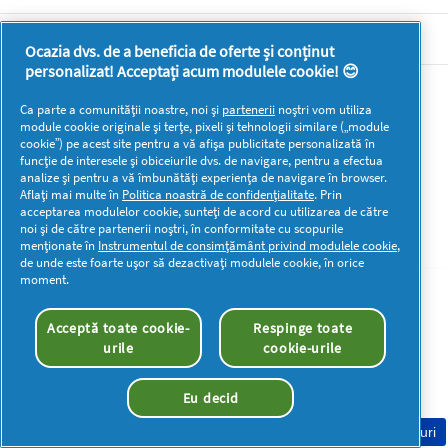
DOCUMENTE LEGALE DETERGENTI SA
Ocazia dvs. de a beneficia de oferte și conținut
personalizat! Acceptați acum modulele cookie! 😊
Mai multă inspirație
Ca parte a comunității noastre, noi și
partenerii
noștri vom utiliza
module cookie originale și terțe, pixeli și tehnologii similare („module
cookie”) pe acest site pentru a vă afișa publicitate personalizată în
funcție de interesele și obiceiurile dvs. de navigare, pentru a efectua
analize și pentru a vă îmbunătăți experiența de navigare în browser.
Aflați mai multe în
Politica noastră de confidențialitate
. Prin
acceptarea modulelor cookie, sunteți de acord cu utilizarea de către
Drepturi de autor © 2026 P&G. Toate drepturile rezervate
noi și de către partenerii noștri, în conformitate cu scopurile
menționate în
Instrumentul de consimțământ privind modulele cookie
,
de unde este foarte ușor să dezactivați modulele cookie, în orice
moment.
Acceptă toate cookie-
Respinge toate
urile
cookie-urile
Eu decid
Consimțământ Cookie-uri