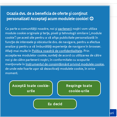
DOCUMENTE LEGALE DETERGENTI SA
Ocazia dvs. de a beneficia de oferte și conținut
personalizat! Acceptați acum modulele cookie! 😊
Mai multă inspirație
Ca parte a comunității noastre, noi și
partenerii
noștri vom utiliza
module cookie originale și terțe, pixeli și tehnologii similare („module
cookie”) pe acest site pentru a vă afișa publicitate personalizată în
funcție de interesele și obiceiurile dvs. de navigare, pentru a efectua
analize și pentru a vă îmbunătăți experiența de navigare în browser.
Aflați mai multe în
Politica noastră de confidențialitate
. Prin
acceptarea modulelor cookie, sunteți de acord cu utilizarea de către
Drepturi de autor © 2026 P&G. Toate drepturile rezervate
noi și de către partenerii noștri, în conformitate cu scopurile
menționate în
Instrumentul de consimțământ privind modulele cookie
,
de unde este foarte ușor să dezactivați modulele cookie, în orice
moment.
Acceptă toate cookie-
Respinge toate
urile
cookie-urile
Eu decid
Consimțământ Cookie-uri