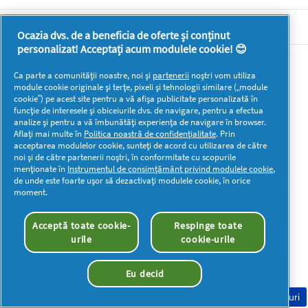
DOCUMENTE LEGALE DETERGENTI SA
Ocazia dvs. de a beneficia de oferte și conținut
personalizat! Acceptați acum modulele cookie! 😊
Mai multă inspirație
Ca parte a comunității noastre, noi și
partenerii
noștri vom utiliza
module cookie originale și terțe, pixeli și tehnologii similare („module
cookie”) pe acest site pentru a vă afișa publicitate personalizată în
funcție de interesele și obiceiurile dvs. de navigare, pentru a efectua
analize și pentru a vă îmbunătăți experiența de navigare în browser.
Aflați mai multe în
Politica noastră de confidențialitate
. Prin
acceptarea modulelor cookie, sunteți de acord cu utilizarea de către
Drepturi de autor © 2026 P&G. Toate drepturile rezervate
noi și de către partenerii noștri, în conformitate cu scopurile
menționate în
Instrumentul de consimțământ privind modulele cookie
,
de unde este foarte ușor să dezactivați modulele cookie, în orice
moment.
Acceptă toate cookie-
Respinge toate
urile
cookie-urile
Eu decid
Consimțământ Cookie-uri