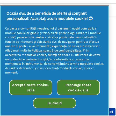
DOCUMENTE LEGALE DETERGENTI SA
Ocazia dvs. de a beneficia de oferte și conținut
personalizat! Acceptați acum modulele cookie! 😊
Mai multă inspirație
Ca parte a comunității noastre, noi și
partenerii
noștri vom utiliza
module cookie originale și terțe, pixeli și tehnologii similare („module
cookie”) pe acest site pentru a vă afișa publicitate personalizată în
funcție de interesele și obiceiurile dvs. de navigare, pentru a efectua
analize și pentru a vă îmbunătăți experiența de navigare în browser.
Aflați mai multe în
Politica noastră de confidențialitate
. Prin
acceptarea modulelor cookie, sunteți de acord cu utilizarea de către
Drepturi de autor © 2026 P&G. Toate drepturile rezervate
noi și de către partenerii noștri, în conformitate cu scopurile
menționate în
Instrumentul de consimțământ privind modulele cookie
,
de unde este foarte ușor să dezactivați modulele cookie, în orice
moment.
Acceptă toate cookie-
Respinge toate
urile
cookie-urile
Eu decid
Consimțământ Cookie-uri