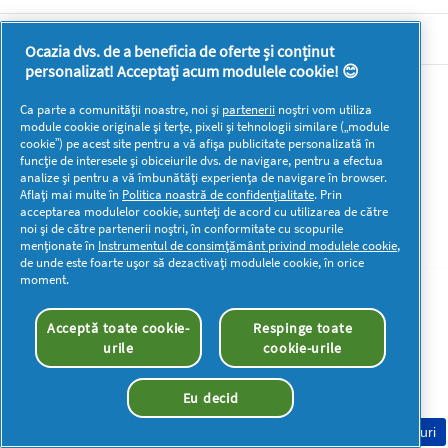
DOCUMENTE LEGALE DETERGENTI SA
Ocazia dvs. de a beneficia de oferte și conținut
personalizat! Acceptați acum modulele cookie! 😊
Mai multă inspirație
Ca parte a comunității noastre, noi și
partenerii
noștri vom utiliza
module cookie originale și terțe, pixeli și tehnologii similare („module
cookie”) pe acest site pentru a vă afișa publicitate personalizată în
funcție de interesele și obiceiurile dvs. de navigare, pentru a efectua
analize și pentru a vă îmbunătăți experiența de navigare în browser.
Aflați mai multe în
Politica noastră de confidențialitate
. Prin
acceptarea modulelor cookie, sunteți de acord cu utilizarea de către
Drepturi de autor © 2026 P&G. Toate drepturile rezervate
noi și de către partenerii noștri, în conformitate cu scopurile
menționate în
Instrumentul de consimțământ privind modulele cookie
,
de unde este foarte ușor să dezactivați modulele cookie, în orice
moment.
Acceptă toate cookie-
Respinge toate
urile
cookie-urile
Eu decid
Consimțământ Cookie-uri