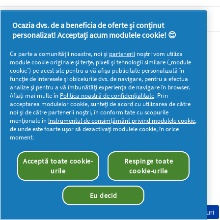
DOCUMENTE LEGALE DETERGENTI SA
Ocazia dvs. de a beneficia de oferte și conținut
personalizat! Acceptați acum modulele cookie! 😊
Mai multă inspirație
Ca parte a comunității noastre, noi și
partenerii
noștri vom utiliza
module cookie originale și terțe, pixeli și tehnologii similare („module
cookie”) pe acest site pentru a vă afișa publicitate personalizată în
funcție de interesele și obiceiurile dvs. de navigare, pentru a efectua
analize și pentru a vă îmbunătăți experiența de navigare în browser.
Aflați mai multe în
Politica noastră de confidențialitate
. Prin
acceptarea modulelor cookie, sunteți de acord cu utilizarea de către
Drepturi de autor © 2026 P&G. Toate drepturile rezervate
noi și de către partenerii noștri, în conformitate cu scopurile
menționate în
Instrumentul de consimțământ privind modulele cookie
,
de unde este foarte ușor să dezactivați modulele cookie, în orice
moment.
Acceptă toate cookie-
Respinge toate
urile
cookie-urile
Eu decid
Consimțământ Cookie-uri