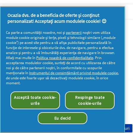
DOCUMENTE LEGALE DETERGENTI SA
Ocazia dvs. de a beneficia de oferte și conținut
personalizat! Acceptați acum modulele cookie! 😊
Mai multă inspirație
Ca parte a comunității noastre, noi și
partenerii
noștri vom utiliza
module cookie originale și terțe, pixeli și tehnologii similare („module
cookie”) pe acest site pentru a vă afișa publicitate personalizată în
funcție de interesele și obiceiurile dvs. de navigare, pentru a efectua
analize și pentru a vă îmbunătăți experiența de navigare în browser.
Aflați mai multe în
Politica noastră de confidențialitate
. Prin
acceptarea modulelor cookie, sunteți de acord cu utilizarea de către
Drepturi de autor © 2026 P&G. Toate drepturile rezervate
noi și de către partenerii noștri, în conformitate cu scopurile
menționate în
Instrumentul de consimțământ privind modulele cookie
,
de unde este foarte ușor să dezactivați modulele cookie, în orice
moment.
Acceptă toate cookie-
Respinge toate
urile
cookie-urile
Eu decid
Consimțământ Cookie-uri