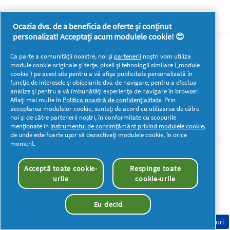
DOCUMENTE LEGALE DETERGENTI SA
Ocazia dvs. de a beneficia de oferte și conținut
personalizat! Acceptați acum modulele cookie! 😊
Mai multă inspirație
Ca parte a comunității noastre, noi și
partenerii
noștri vom utiliza
module cookie originale și terțe, pixeli și tehnologii similare („module
cookie”) pe acest site pentru a vă afișa publicitate personalizată în
funcție de interesele și obiceiurile dvs. de navigare, pentru a efectua
analize și pentru a vă îmbunătăți experiența de navigare în browser.
Aflați mai multe în
Politica noastră de confidențialitate
. Prin
acceptarea modulelor cookie, sunteți de acord cu utilizarea de către
Drepturi de autor © 2026 P&G. Toate drepturile rezervate
noi și de către partenerii noștri, în conformitate cu scopurile
menționate în
Instrumentul de consimțământ privind modulele cookie
,
de unde este foarte ușor să dezactivați modulele cookie, în orice
moment.
Acceptă toate cookie-
Respinge toate
urile
cookie-urile
Eu decid
Consimțământ Cookie-uri