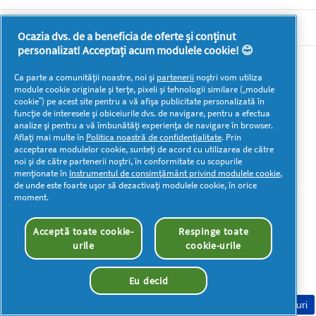
DOCUMENTE LEGALE DETERGENTI SA
Ocazia dvs. de a beneficia de oferte și conținut
personalizat! Acceptați acum modulele cookie! 😊
Mai multă inspirație
Ca parte a comunității noastre, noi și
partenerii
noștri vom utiliza
module cookie originale și terțe, pixeli și tehnologii similare („module
cookie”) pe acest site pentru a vă afișa publicitate personalizată în
funcție de interesele și obiceiurile dvs. de navigare, pentru a efectua
analize și pentru a vă îmbunătăți experiența de navigare în browser.
Aflați mai multe în
Politica noastră de confidențialitate
. Prin
acceptarea modulelor cookie, sunteți de acord cu utilizarea de către
Drepturi de autor © 2026 P&G. Toate drepturile rezervate
noi și de către partenerii noștri, în conformitate cu scopurile
menționate în
Instrumentul de consimțământ privind modulele cookie
,
de unde este foarte ușor să dezactivați modulele cookie, în orice
moment.
Acceptă toate cookie-
Respinge toate
urile
cookie-urile
Eu decid
Consimțământ Cookie-uri