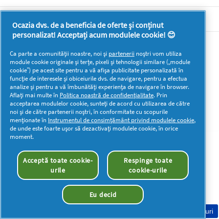
DOCUMENTE LEGALE DETERGENTI SA
Ocazia dvs. de a beneficia de oferte și conținut
personalizat! Acceptați acum modulele cookie! 😊
Mai multă inspirație
Ca parte a comunității noastre, noi și
partenerii
noștri vom utiliza
module cookie originale și terțe, pixeli și tehnologii similare („module
cookie”) pe acest site pentru a vă afișa publicitate personalizată în
funcție de interesele și obiceiurile dvs. de navigare, pentru a efectua
analize și pentru a vă îmbunătăți experiența de navigare în browser.
Aflați mai multe în
Politica noastră de confidențialitate
. Prin
acceptarea modulelor cookie, sunteți de acord cu utilizarea de către
Drepturi de autor © 2026 P&G. Toate drepturile rezervate
noi și de către partenerii noștri, în conformitate cu scopurile
menționate în
Instrumentul de consimțământ privind modulele cookie
,
de unde este foarte ușor să dezactivați modulele cookie, în orice
moment.
Acceptă toate cookie-
Respinge toate
urile
cookie-urile
Eu decid
Consimțământ Cookie-uri