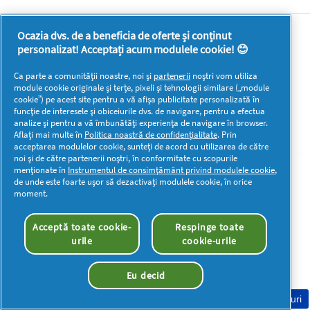
Ocazia dvs. de a beneficia de oferte și conținut
Mai multă inspirație
personalizat! Acceptați acum modulele cookie! 😊
Ca parte a comunității noastre, noi și
partenerii
noștri vom utiliza
module cookie originale și terțe, pixeli și tehnologii similare („module
cookie”) pe acest site pentru a vă afișa publicitate personalizată în
funcție de interesele și obiceiurile dvs. de navigare, pentru a efectua
analize și pentru a vă îmbunătăți experiența de navigare în browser.
Drepturi de autor © 2026 P&G. Toate drepturile rezervate
Aflați mai multe în
Politica noastră de confidențialitate
. Prin
acceptarea modulelor cookie, sunteți de acord cu utilizarea de către
noi și de către partenerii noștri, în conformitate cu scopurile
menționate în
Instrumentul de consimțământ privind modulele cookie
,
de unde este foarte ușor să dezactivați modulele cookie, în orice
moment.
Acceptă toate cookie-
Respinge toate
urile
cookie-urile
Eu decid
Consimțământ Cookie-uri