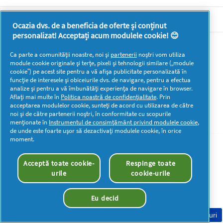
DOCUMENTE LEGALE DETERGENTI SA
Ocazia dvs. de a beneficia de oferte și conținut
personalizat! Acceptați acum modulele cookie! 😊
Mai multă inspirație
Ca parte a comunității noastre, noi și
partenerii
noștri vom utiliza
module cookie originale și terțe, pixeli și tehnologii similare („module
cookie”) pe acest site pentru a vă afișa publicitate personalizată în
funcție de interesele și obiceiurile dvs. de navigare, pentru a efectua
analize și pentru a vă îmbunătăți experiența de navigare în browser.
Aflați mai multe în
Politica noastră de confidențialitate
. Prin
acceptarea modulelor cookie, sunteți de acord cu utilizarea de către
Drepturi de autor © 2026 P&G. Toate drepturile rezervate
noi și de către partenerii noștri, în conformitate cu scopurile
menționate în
Instrumentul de consimțământ privind modulele cookie
,
de unde este foarte ușor să dezactivați modulele cookie, în orice
moment.
Acceptă toate cookie-
Respinge toate
urile
cookie-urile
Eu decid
Consimțământ Cookie-uri