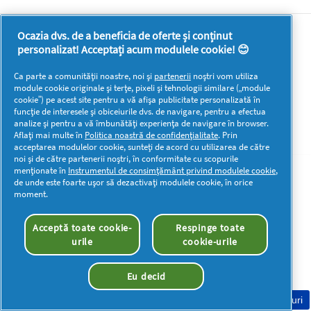
Ocazia dvs. de a beneficia de oferte și conținut
Mai multă inspirație
personalizat! Acceptați acum modulele cookie! 😊
Ca parte a comunității noastre, noi și
partenerii
noștri vom utiliza
module cookie originale și terțe, pixeli și tehnologii similare („module
cookie”) pe acest site pentru a vă afișa publicitate personalizată în
funcție de interesele și obiceiurile dvs. de navigare, pentru a efectua
analize și pentru a vă îmbunătăți experiența de navigare în browser.
Drepturi de autor © 2026 P&G. Toate drepturile rezervate
Aflați mai multe în
Politica noastră de confidențialitate
. Prin
acceptarea modulelor cookie, sunteți de acord cu utilizarea de către
noi și de către partenerii noștri, în conformitate cu scopurile
menționate în
Instrumentul de consimțământ privind modulele cookie
,
de unde este foarte ușor să dezactivați modulele cookie, în orice
moment.
Acceptă toate cookie-
Respinge toate
urile
cookie-urile
Eu decid
Consimțământ Cookie-uri