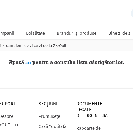
mpanii
Loialitate
Branduri și produse
Bine zi de zi
i
campionii-de-zi-cu-zi-de-la-ZzzQuil
Apasă
pentru a consulta lista câștigătorilor.
aici
SUPORT
SECŢIUNI
DOCUMENTE
LEGALE
DETERGENTI SA
Despre
Frumusețe
YOUTIL.ro
Casă Youtilată
Rapoarte de