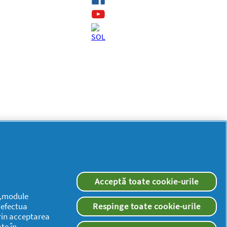
Acceptă toate cookie-urile
 („module
a efectua
Respinge toate cookie-urile
rin acceptarea
te în