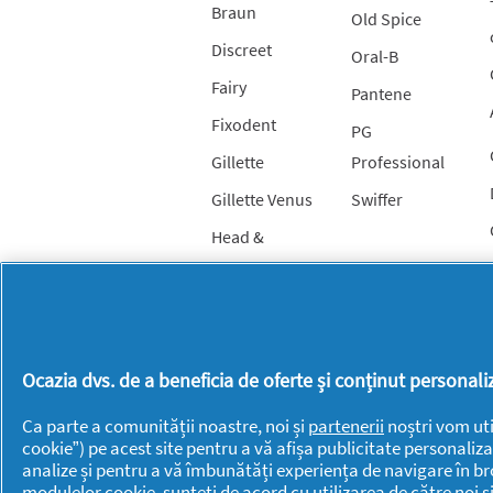
Braun
Old Spice
Discreet
Oral-B
Fairy
Pantene
Fixodent
PG
Gillette
Professional
Gillette Venus
Swiffer
Head &
Shoulders
Ocazia dvs. de a beneficia de oferte și conținut persona
Ca parte a comunității noastre, noi și
partenerii
noștri vom uti
cookie”) pe acest site pentru a vă afișa publicitate personaliza
analize și pentru a vă îmbunătăți experiența de navigare în br
modulelor cookie, sunteți de acord cu utilizarea de către noi ș