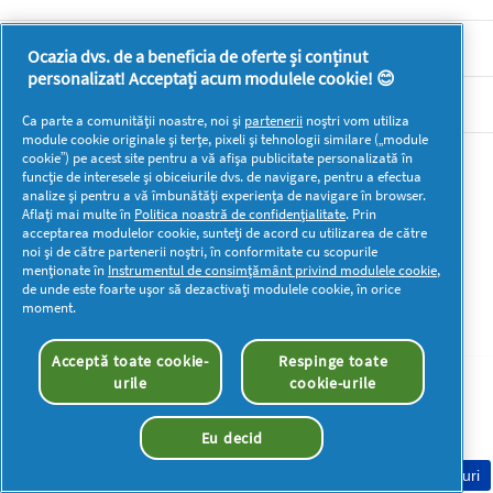
SECŢIUNI
Ocazia dvs. de a beneficia de oferte și conținut
personalizat! Acceptați acum modulele cookie! 😊
DOCUMENTE LEGALE DETERGENTI SA
Ca parte a comunității noastre, noi și
partenerii
noștri vom utiliza
module cookie originale și terțe, pixeli și tehnologii similare („module
cookie”) pe acest site pentru a vă afișa publicitate personalizată în
Mai multă inspirație
funcție de interesele și obiceiurile dvs. de navigare, pentru a efectua
analize și pentru a vă îmbunătăți experiența de navigare în browser.
Aflați mai multe în
Politica noastră de confidențialitate
. Prin
acceptarea modulelor cookie, sunteți de acord cu utilizarea de către
noi și de către partenerii noștri, în conformitate cu scopurile
menționate în
Instrumentul de consimțământ privind modulele cookie
,
de unde este foarte ușor să dezactivați modulele cookie, în orice
Drepturi de autor © 2026 P&G. Toate drepturile rezervate
moment.
Acceptă toate cookie-
Respinge toate
urile
cookie-urile
Eu decid
Consimțământ Cookie-uri