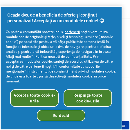
DOCUMENTE LEGALE DETERGENTI SA
Ocazia dvs. de a beneficia de oferte și conținut
personalizat! Acceptați acum modulele cookie! 😊
Mai multă inspirație
Ca parte a comunității noastre, noi și
partenerii
noștri vom utiliza
module cookie originale și terțe, pixeli și tehnologii similare („module
cookie”) pe acest site pentru a vă afișa publicitate personalizată în
funcție de interesele și obiceiurile dvs. de navigare, pentru a efectua
analize și pentru a vă îmbunătăți experiența de navigare în browser.
Aflați mai multe în
Politica noastră de confidențialitate
. Prin
acceptarea modulelor cookie, sunteți de acord cu utilizarea de către
Drepturi de autor © 2026 P&G. Toate drepturile rezervate
noi și de către partenerii noștri, în conformitate cu scopurile
menționate în
Instrumentul de consimțământ privind modulele cookie
,
de unde este foarte ușor să dezactivați modulele cookie, în orice
moment.
Acceptă toate cookie-
Respinge toate
urile
cookie-urile
Eu decid
Consimțământ Cookie-uri