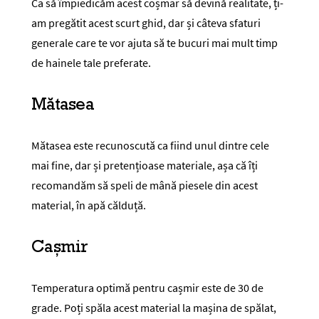
Ca să împiedicăm acest coșmar să devină realitate, ți-
am pregătit acest scurt ghid, dar și câteva sfaturi
generale care te vor ajuta să te bucuri mai mult timp
de hainele tale preferate.
Mătasea
Mătasea este recunoscută ca fiind unul dintre cele
mai fine, dar și pretențioase materiale, așa că îți
recomandăm să speli de mână piesele din acest
material, în apă călduță.
Cașmir
Temperatura optimă pentru cașmir este de 30 de
grade. Poți spăla acest material la mașina de spălat,