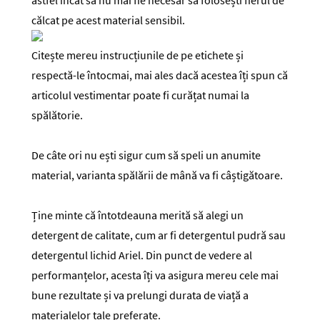
astfel încât să nu mai fie necesar să folosești fierul de
călcat pe acest material sensibil.
Citește mereu instrucțiunile de pe etichete și
respectă-le întocmai, mai ales dacă acestea îți spun că
articolul vestimentar poate fi curățat numai la
spălătorie.
De câte ori nu ești sigur cum să speli un anumite
material, varianta spălării de mână va fi câștigătoare.
Ține minte că întotdeauna merită să alegi un
detergent de calitate, cum ar fi detergentul pudră sau
detergentul lichid Ariel. Din punct de vedere al
performanțelor, acesta îți va asigura mereu cele mai
bune rezultate și va prelungi durata de viață a
materialelor tale preferate.