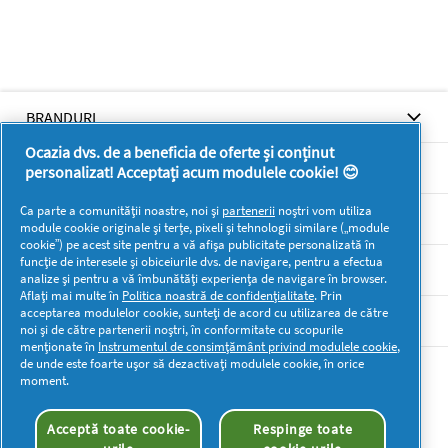
BRANDURI
Ocazia dvs. de a beneficia de oferte și conținut
BRANDURI
personalizat! Acceptați acum modulele cookie! 😊
Ca parte a comunității noastre, noi și
partenerii
noștri vom utiliza
SUPORT
module cookie originale și terțe, pixeli și tehnologii similare („module
cookie”) pe acest site pentru a vă afișa publicitate personalizată în
funcție de interesele și obiceiurile dvs. de navigare, pentru a efectua
SECŢIUNI
analize și pentru a vă îmbunătăți experiența de navigare în browser.
Aflați mai multe în
Politica noastră de confidențialitate
. Prin
acceptarea modulelor cookie, sunteți de acord cu utilizarea de către
DOCUMENTE LEGALE DETERGENTI SA
noi și de către partenerii noștri, în conformitate cu scopurile
menționate în
Instrumentul de consimțământ privind modulele cookie
,
de unde este foarte ușor să dezactivați modulele cookie, în orice
Mai multă inspirație
moment.
Acceptă toate cookie-
Respinge toate