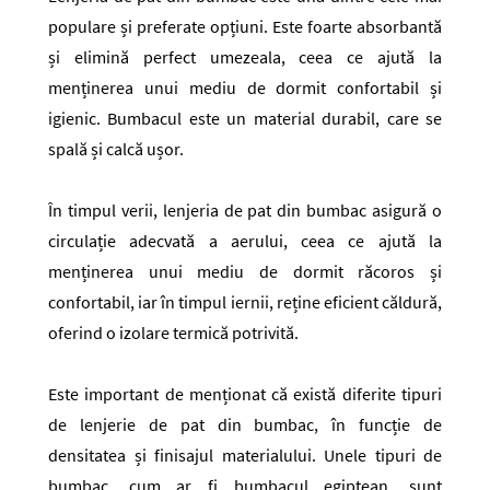
populare și preferate opțiuni. Este foarte absorbantă
și elimină perfect umezeala, ceea ce ajută la
menținerea unui mediu de dormit confortabil și
igienic. Bumbacul este un material durabil, care se
spală și calcă ușor.
În timpul verii, lenjeria de pat din bumbac asigură o
circulație adecvată a aerului, ceea ce ajută la
menținerea unui mediu de dormit răcoros și
confortabil, iar în timpul iernii, reține eficient căldură,
oferind o izolare termică potrivită.
Este important de menționat că există diferite tipuri
de lenjerie de pat din bumbac, în funcție de
densitatea și finisajul materialului. Unele tipuri de
bumbac, cum ar fi bumbacul egiptean, sunt