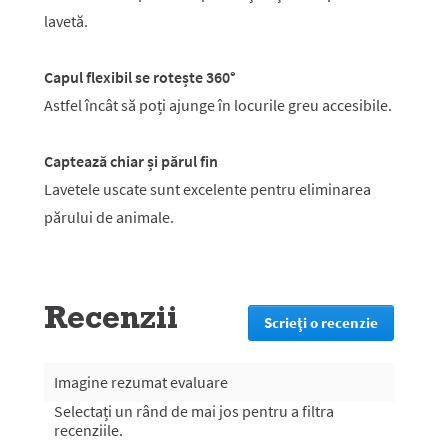
lavetă.
Capul flexibil se rotește 360°
Astfel încât să poți ajunge în locurile greu accesibile.
Captează chiar și părul fin
Lavetele uscate sunt excelente pentru eliminarea
părului de animale.
Recenzii
Scrieţi o recenzie
.
Prin
această
acțiune
Imagine rezumat evaluare
veți
Selectați un rând de mai jos pentru a filtra
fi
recenziile.
redirecțio