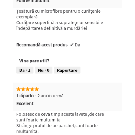
Foarte multumit
a
5
actualiza
conținutul
stele.
Ţesătură cu microfibre pentru o curăţenie
de
exemplară
mai
Curăţare superfină a suprafeţelor sensibile
jos
Îndepărtarea definitivă a murdăriei
Recomandă acest produs
✔
Da
Vi se pare util?
Da ·
1
Nu ·
0
Raportare
★★★★★
★★★★★
Liliparlo
·
2 ani în urmă
5
din
Excelent
5
stele.
Folosesc de ceva timp aceste lavete ,de care
sunt foarte multumita
Strânge praful de pe parchet,sunt foarte
multumita!