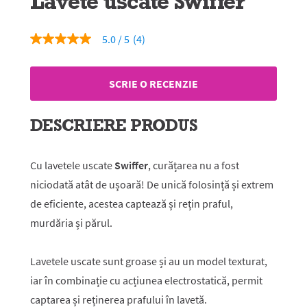
Lavete uscate Swiffer
5.0
(4)
5.0
din
5
stele,
SCRIE O RECENZIE
valoare
medie
a
evaluării.
DESCRIERE PRODUS
Read
4
Reviews.
Același
Cu lavetele uscate
Swiffer
, curățarea nu a fost
link
niciodată atât de ușoară! De unică folosință și extrem
de
pagină.
de eficiente, acestea captează și rețin praful,
murdăria și părul.
Lavetele uscate sunt groase și au un model texturat,
iar în combinație cu acțiunea electrostatică, permit
captarea și reținerea prafului în lavetă.