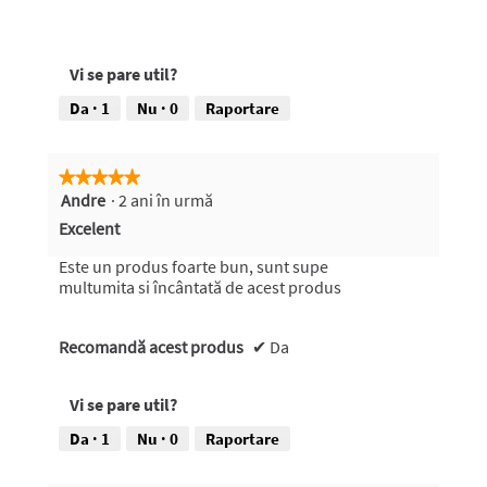
Vi se pare util?
Da ·
1
Nu ·
0
Raportare
★★★★★
★★★★★
Andre
·
2 ani în urmă
5
din
Excelent
5
stele.
Este un produs foarte bun, sunt supe
multumita si încântată de acest produs
Recomandă acest produs
✔
Da
Vi se pare util?
Da ·
1
Nu ·
0
Raportare