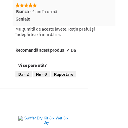
★★★★★
★★★★★
Bianca
·
4 ani în urmă
5
din
Geniale
5
stele.
Mulțumită de aceste lavete. Rețin praful și
îndepărtează murdăria.
Recomandă acest produs
✔
Da
Vi se pare util?
Da ·
2
Nu ·
0
Raportare