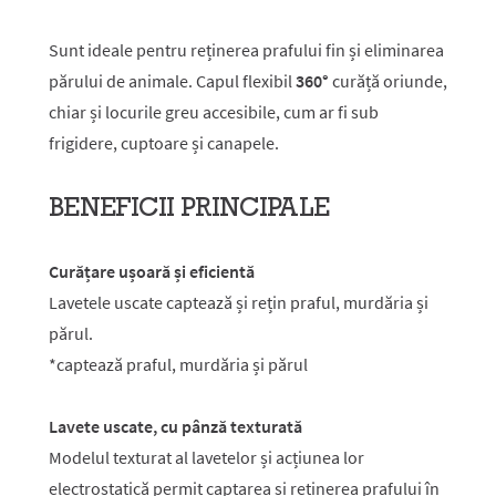
Sunt ideale pentru reținerea prafului fin și eliminarea
părului de animale. Capul flexibil
360°
curăță oriunde,
chiar și locurile greu accesibile, cum ar fi sub
frigidere, cuptoare și canapele.
BENEFICII PRINCIPALE
Curățare ușoară și eficientă
Lavetele uscate captează și rețin praful, murdăria și
părul.
*captează praful, murdăria și părul
Lavete uscate, cu pânză texturată
Modelul texturat al lavetelor și acțiunea lor
electrostatică permit captarea și reținerea prafului în