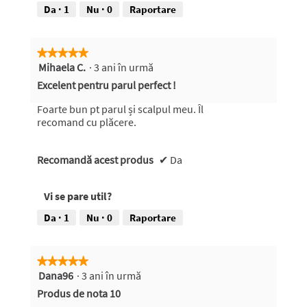
n
g
Da ·
1
Nu ·
0
Raportare
z
r
i
a
e
f
★★★★★
★★★★★
f
i
Mihaela C.
·
3 ani în urmă
5
o
e
din
t
A
Excelent pentru parul perfect !
5
o
c
stele.
g
e
Foarte bun pt parul și scalpul meu. Îl
r
a
recomand cu plăcere.
a
s
f
t
Recomandă acest produs
i
ă
✔
Da
e
a
1
c
Vi se pare util?
.
ț
i
Da ·
1
Nu ·
0
Raportare
u
n
e
★★★★★
★★★★★
v
Dana96
·
3 ani în urmă
5
a
din
d
Produs de nota 10
5
e