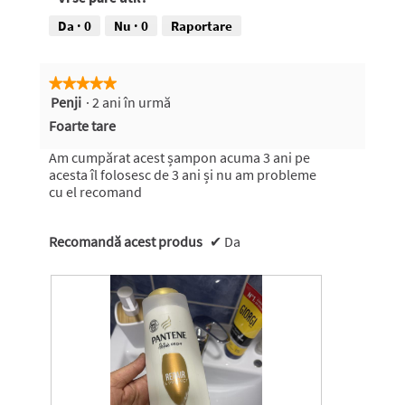
Da ·
0
Nu ·
0
Raportare
★★★★★
★★★★★
Penji
·
2 ani în urmă
5
din
Foarte tare
5
stele.
Am cumpărat acest șampon acuma 3 ani pe
acesta îl folosesc de 3 ani și nu am probleme
cu el recomand
Recomandă acest produs
✔
Da