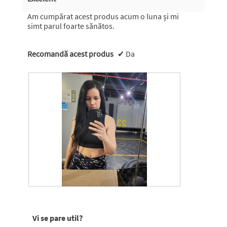
5
o
stele.
d
Am cumpărat acest produs acum o luna și mi
a
simt parul foarte sănătos.
l
.
Recomandă acest produs
✔
Da
R
F
e
o
c
t
Vi se pare util?
e
o