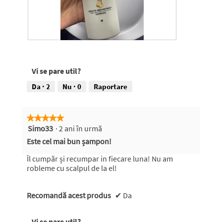
R
F
e
o
c
t
Vi se pare util?
e
o
n
g
Da ·
2
Nu ·
0
Raportare
z
r
i
a
e
f
★★★★★
★★★★★
f
i
Simo33
·
2 ani în urmă
5
o
e
din
t
A
Este cel mai bun șampon!
5
o
c
stele.
g
e
Îl cumpăr și recumpar in fiecare luna! Nu am
r
a
robleme cu scalpul de la el!
a
s
f
t
Recomandă acest produs
i
ă
✔
Da
e
a
1
c
Vi se pare util?