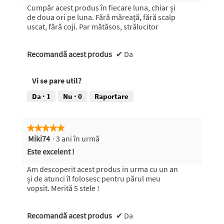
stele.
s
Cumpăr acest produs în fiecare luna, chiar și
c
de doua ori pe luna. Fără măreață, fără scalp
h
uscat, fără coji. Par mătăsos, strălucitor
i
d
Recomandă acest produs
e
✔
Da
u
n
Vi se pare util?
d
i
Da ·
1
Nu ·
0
Raportare
a
l
o
★★★★★
★★★★★
g
Miki74
·
3 ani în urmă
5
m
din
o
Este excelent !
5
d
stele.
a
Am descoperit acest produs in urma cu un an
l
și de atunci îl folosesc pentru părul meu
.
vopsit. Merită 5 stele !
Recomandă acest produs
✔
Da