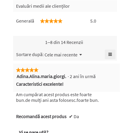
Evaluări medii ale clienților
Generală,
Generală
5.0
★★★★★
★★★★★
valoarea
medie
a
evaluării
1–8 din 14 Recenzii
este
5
≡
Meniu
Sortare după:
Cele mai recente
▼
din
Faceți
5.
clic
pe
★★★★★
★★★★★
butonul
Adina.Alina.maria.giorgi.
·
2 ani în urmă
5
următor
pentru
din
Caracteristici excelente!
a
5
actualiza
conținutul
stele.
Am cumpărat acest produs este foarte
de
bun.de mulți ani asta folosesc.foarte bun.
mai
jos
Recomandă acest produs
✔
Da
Vi se pare util?