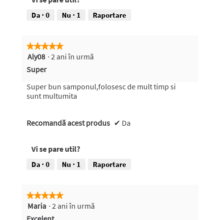
.
ț
i
Da ·
0
Nu ·
1
Raportare
u
n
e
★★★★★
★★★★★
v
Aly08
·
2 ani în urmă
5
a
din
d
Super
5
e
stele.
s
Super bun samponul,folosesc de mult timp si
c
sunt multumita
h
i
Recomandă acest produs
d
✔
Da
e
u
Vi se pare util?
n
d
Da ·
0
Nu ·
1
Raportare
i
a
l
★★★★★
★★★★★
o
Maria
·
2 ani în urmă
5
g
din
m
Excelent