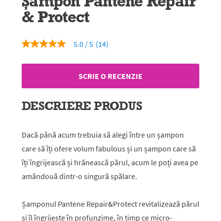
Șampon Pantene Repair
& Protect
5.0
(14)
5.0
din
5
stele,
SCRIE O RECENZIE
valoare
medie
a
evaluării.
DESCRIERE PRODUS
Read
14
Reviews.
Același
Dacă până acum trebuia să alegi între un șampon
link
care să îți ofere volum fabulous și un șampon care să
de
pagină.
îți îngrijească și hrănească părul, acum le poți avea pe
amândouă dintr-o singură spălare.
Șamponul Pantene Repair&Protect revitalizează părul
și îl îngrijește în profunzime, în timp ce micro-