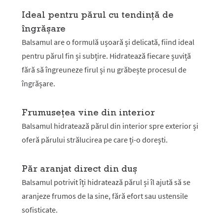
Ideal pentru părul cu tendință de
îngrășare
Balsamul are o formulă ușoară și delicată, fiind ideal
pentru părul fin și subțire. Hidratează fiecare șuviță
fără să îngreuneze firul și nu grăbește procesul de
îngrășare.
Frumusețea vine din interior
Balsamul hidratează părul din interior spre exterior și
oferă părului strălucirea pe care ți-o dorești.
Păr aranjat direct din duș
Balsamul potrivit îți hidratează părul și îl ajută să se
aranjeze frumos de la sine, fără efort sau ustensile
sofisticate.