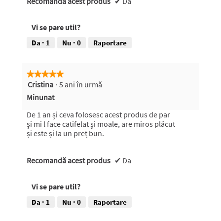
Recomandă acest produs
✔
Da
Vi se pare util?
Da ·
1
Nu ·
0
Raportare
★★★★★
★★★★★
Cristina
·
5 ani în urmă
5
din
Minunat
5
stele.
De 1 an și ceva folosesc acest produs de par
și mi l face catifelat și moale, are miros plăcut
și este și la un preț bun.
Recomandă acest produs
✔
Da
Vi se pare util?
Da ·
1
Nu ·
0
Raportare