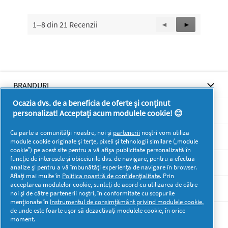
g
m
1–8 din 21 Recenzii
Înapoi
◄
Înainte
►
o
Reviews
Reviews
d
a
l
.
BRANDURI
Ocazia dvs. de a beneficia de oferte și conținut
BRANDURI
personalizat! Acceptați acum modulele cookie! 😊
Ca parte a comunității noastre, noi și
partenerii
noștri vom utiliza
SUPORT
module cookie originale și terțe, pixeli și tehnologii similare („module
cookie”) pe acest site pentru a vă afișa publicitate personalizată în
funcție de interesele și obiceiurile dvs. de navigare, pentru a efectua
SECŢIUNI
analize și pentru a vă îmbunătăți experiența de navigare în browser.
Aflați mai multe în
Politica noastră de confidențialitate
. Prin
acceptarea modulelor cookie, sunteți de acord cu utilizarea de către
DOCUMENTE LEGALE DETERGENTI SA
noi și de către partenerii noștri, în conformitate cu scopurile
menționate în
Instrumentul de consimțământ privind modulele cookie
,
de unde este foarte ușor să dezactivați modulele cookie, în orice
Mai multă inspirație
moment.