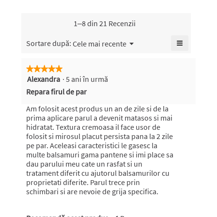
medie
a
evaluării
1–8 din 21 Recenzii
este
5
≡
Meniu
Sortare după:
Cele mai recente
▼
din
Faceți
5.
clic
pe
★★★★★
★★★★★
butonul
Alexandra
·
5 ani în urmă
5
următor
pentru
din
Repara firul de par
a
5
actualiza
conținutul
stele.
Am folosit acest produs un an de zile si de la
de
prima aplicare parul a devenit matasos si mai
mai
hidratat. Textura cremoasa il face usor de
jos
folosit si mirosul placut persista pana la 2 zile
pe par. Aceleasi caracteristici le gasesc la
multe balsamuri gama pantene si imi place sa
dau parului meu cate un rasfat si un
tratament diferit cu ajutorul balsamurilor cu
proprietati diferite. Parul trece prin
schimbari si are nevoie de grija specifica.