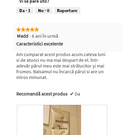
Vi se pare util?
Da ·
1
Nu ·
0
Raportare
★★★★★
★★★★★
Madd
·
6 ani în urmă
5
din
Caracteristici excelente
5
stele.
Am cumparat acest produs acum.cateva luni
si de atunci nu ma mai despart de el. Într-
adevăr părul meu este mai strălucitor și mai
frumos. Balsamul nu încarcă părul si are un
miros minunat.
Recomandă acest produs
✔
Da