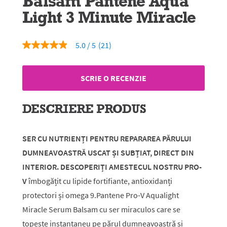
Balsam Pantene Aqua
Light 3 Minute Miracle
5.0
(21)
5.0
din
5
stele,
SCRIE O RECENZIE
valoare
medie
a
evaluării.
DESCRIERE PRODUS
Read
21
Reviews.
Același
SER CU NUTRIENȚI PENTRU REPARAREA PĂRULUI
link
DUMNEAVOASTRĂ USCAT ȘI SUBȚIAT, DIRECT DIN
de
pagină.
INTERIOR. DESCOPERIȚI AMESTECUL NOSTRU PRO-
V
îmbogățit cu lipide fortifiante, antioxidanți
protectori și omega 9.Pantene Pro-V Aqualight
Miracle Serum Balsam cu ser miraculos care se
topește instantaneu pe părul dumneavoastră și