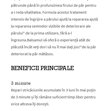
pătrunde până în profunzimea firului de păr pentru
a-i reda vitalitatea. Formula acestui tratament
intensiv de îngrijire a părului ajută la repararea ajută
la repararea semnelor vizibile de deteriorare ale
părului* de la prima utilizare, fără a-l
îngreuna.Balsamul vă oferă o experiență atât de
plăcută încât veți dori să nu îl mai dați jos!*de la păr
deteriorat la păr mătăsos.
BENEFICII PRINCIPALE
3 minute
Repari stricăciunile acumulate în 3 luni în mai puțin
de 3 minute și îți rămâne suficient timp liber pentru
orice altceva îți dorești.