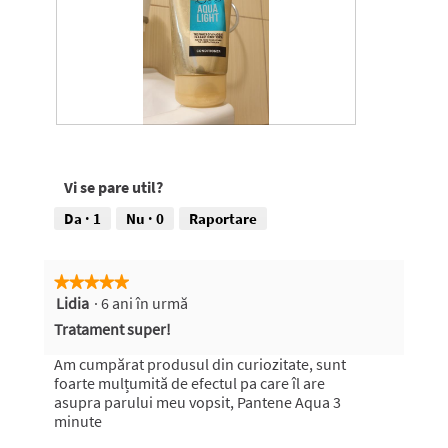
B
F
a
o
l
t
Vi se pare util?
s
o
a
g
Da ·
1
Nu ·
0
Raportare
m
r
u
a
l
f
★★★★★
★★★★★
m
i
Lidia
·
6 ani în urmă
5
e
e
din
u
A
Tratament super!
5
p
c
stele.
r
e
Am cumpărat produsul din curiozitate, sunt
e
a
foarte mulțumită de efectul pa care îl are
f
s
asupra parului meu vopsit, Pantene Aqua 3
e
t
minute
r
ă