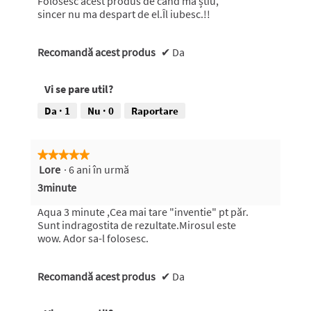
Folosesc acest produs de când ma știu,
sincer nu ma despart de el.Îl iubesc.!!
Recomandă acest produs
✔
Da
Vi se pare util?
Da ·
1
Nu ·
0
Raportare
★★★★★
★★★★★
Lore
·
6 ani în urmă
5
din
3minute
5
stele.
Aqua 3 minute ,Cea mai tare "inventie" pt păr.
Sunt indragostita de rezultate.Mirosul este
wow. Ador sa-l folosesc.
Recomandă acest produs
✔
Da