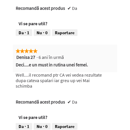
a
a
Recomandă acest produs
t
c
✔
Da
ț
i
Vi se pare util?
u
n
Da ·
1
Nu ·
0
Raportare
e
v
a
★★★★★
★★★★★
d
Denisa 27
·
6 ani în urmă
5
e
din
s
Deci....e un must in rutina unei femei.
5
c
stele.
h
Well....il recomand ptr CA vei vedea rezultate
i
dupa cateva spalari iar greu up vei Mai
d
schimba
e
u
Recomandă acest produs
n
✔
Da
d
i
Vi se pare util?
a
l
Da ·
1
Nu ·
0
Raportare
o