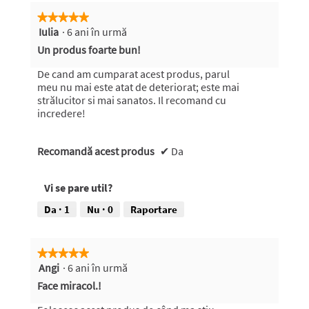
★★★★★
★★★★★
Iulia
·
6 ani în urmă
5
din
Un produs foarte bun!
5
stele.
De cand am cumparat acest produs, parul
meu nu mai este atat de deteriorat; este mai
strălucitor si mai sanatos. Il recomand cu
incredere!
Recomandă acest produs
✔
Da
Vi se pare util?
Da ·
1
Nu ·
0
Raportare
★★★★★
★★★★★
Angi
·
6 ani în urmă
5
din
Face miracol.!
5
stele.