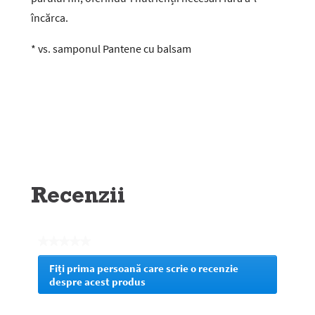
încărca.
* vs. samponul Pantene cu balsam
Recenzii
★★★★★
Nicio
Fiți prima persoană care scrie o recenzie
valoare
despre acest produs
.
de
Prin
evaluare
această