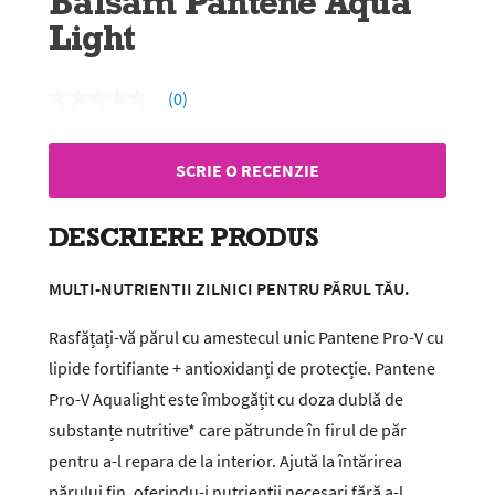
Balsam Pantene Aqua
Light
(0)
Nicio
valoare
de
evaluare
SCRIE O RECENZIE
Același
link
de
pagină.
DESCRIERE PRODUS
MULTI-NUTRIENTII ZILNICI PENTRU PĂRUL TĂU.
Rasfățați-vă părul cu amestecul unic Pantene Pro-V cu
lipide fortifiante + antioxidanți de protecție. Pantene
Pro-V Aqualight este îmbogățit cu doza dublă de
substanțe nutritive* care pătrunde în firul de păr
pentru a-l repara de la interior. Ajută la întărirea
părului fin, oferindu-i nutrienții necesari fără a-l