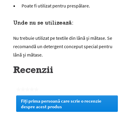
Poate fi utilizat pentru prespălare.
Unde nu se utilizează:
Nu trebuie utilizat pe textile din lână și mătase. Se
recomandă un detergent conceput special pentru
lână și mătase.
Recenzii
★★★★★
Nicio
Fiți prima persoană care scrie o recenzie
valoare
despre acest produs
.
de
Prin
evaluare
această
acțiune
veți