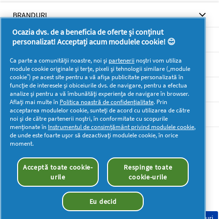
fi
redirecționat
BRANDURI
la
pagina
Ocazia dvs. de a beneficia de oferte și conținut
de
BRANDURI
personalizat! Acceptați acum modulele cookie! 😊
autentificare
Ca parte a comunității noastre, noi și
partenerii
noștri vom utiliza
SUPORT
module cookie originale și terțe, pixeli și tehnologii similare („module
cookie”) pe acest site pentru a vă afișa publicitate personalizată în
funcție de interesele și obiceiurile dvs. de navigare, pentru a efectua
SECŢIUNI
analize și pentru a vă îmbunătăți experiența de navigare în browser.
Aflați mai multe în
Politica noastră de confidențialitate
. Prin
acceptarea modulelor cookie, sunteți de acord cu utilizarea de către
DOCUMENTE LEGALE DETERGENTI SA
noi și de către partenerii noștri, în conformitate cu scopurile
menționate în
Instrumentul de consimțământ privind modulele cookie
,
de unde este foarte ușor să dezactivați modulele cookie, în orice
Mai multă inspirație
moment.
Acceptă toate cookie-
Respinge toate
urile
cookie-urile
Eu decid
Drepturi de autor © 2026 P&G. Toate drepturile rezervate
Consimțământ Cookie-uri