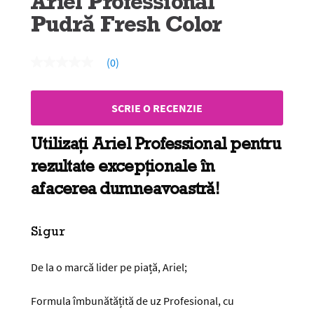
Ariel Professional
Pudră Fresh Color
(0)
Nicio
valoare
de
evaluare
SCRIE O RECENZIE
Același
link
de
Utilizați Ariel Professional pentru
pagină.
rezultate excepționale în
afacerea dumneavoastră!
Sigur
De la o marcă lider pe piață, Ariel;
Formula îmbunătățită de uz Profesional, cu