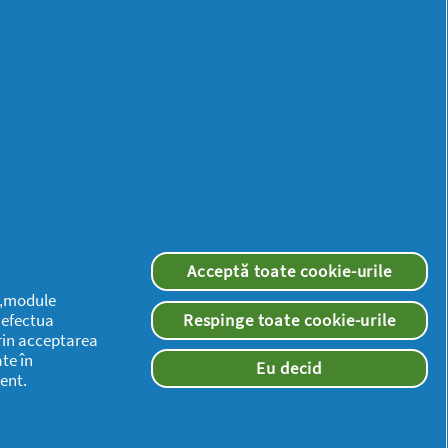
Mai
multă
inspirație
Acceptă toate cookie-urile
 („module
a efectua
Respinge toate cookie-urile
rin acceptarea
te în
Eu decid
ent.