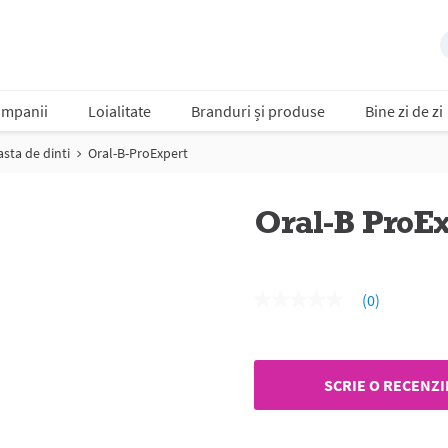
mpanii
Loialitate
Branduri și produse
Bine zi de zi
asta de dinti
Oral-B-ProExpert
Oral-B ProEx
(0)
Nicio
valoare
de
evaluare
Același
SCRIE O RECENZI
link
de
pagină.