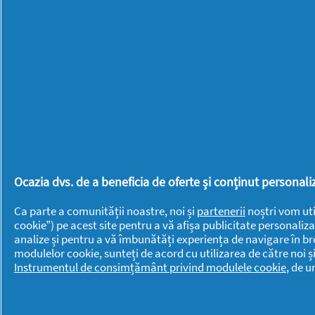
redirecționat
BRANDURI
BRANDURI
la
pagina
Always
Lenor
de
autentificare
Ariel
Mr. Proper
Braun
Old Spice
Discreet
Oral-B
Fairy
Pantene
Fixodent
PG
Ocazia dvs. de a beneficia de oferte și conținut persona
Gillette
Professional
Gillette Venus
Swiffer
Ca parte a comunității noastre, noi și
partenerii
noștri vom uti
cookie”) pe acest site pentru a vă afișa publicitate personaliza
Head &
analize și pentru a vă îmbunătăți experiența de navigare în br
modulelor cookie, sunteți de acord cu utilizarea de către noi ș
Shoulders
Instrumentul de consimțământ privind modulele cookie
, de 