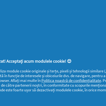
SUPORT
SECŢIUNI
DOCUMENTE
LEGALE
DETERGENTI SA
Despre
Frumusețe
YOUTIL.ro
Casă Youtilată
Rapoarte de
Termeni și
Familie
mediu
condiții
Detergenti SA
Sănătate
Confidențialitate
Rapoarte
ANPC
SEVESO
Detergenti SA
lizat! Acceptați acum modulele cookie! 😊
Contactează-ne
Informari
Datele Mele
liza module cookie originale și terțe, pixeli și tehnologii similare
Public
tă în funcție de interesele și obiceiurile dvs. de navigare, pentru 
Centru de Ajutor
Detergenti SA
owser. Aflați mai multe în
Politica noastră de confidențialitate
. P
i de către partenerii noștri, în conformitate cu scopurile menționa
Declarație de
Date Contact
unde este foarte ușor să dezactivați modulele cookie, în orice mom
accesibilitate
Detergenti SA
Solicitari si