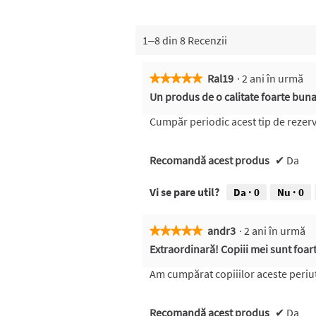
1–8 din 8 Recenzii
Ral19
·
2 ani în urmă
★★★★★
★★★★★
5
Un produs de o calitate foarte bun
din
5
Cumpăr periodic acest tip de rezerv
stele.
Recomandă acest produs
✔
Da
Vi se pare util?
Da ·
0
Nu ·
0
andr3
·
2 ani în urmă
★★★★★
★★★★★
5
Extraordinară! Copiii mei sunt foart
din
5
Am cumpărat copiiilor aceste periute
stele.
Recomandă acest produs
✔
Da