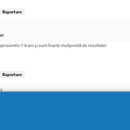
Raportare
e!
aproximtiv 7-8 ani și sunt foarte mulțumită de rezultate!
Raportare
mă
it de efectele lui și de modul în care arată faptul ca trebuie schi