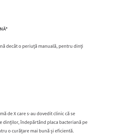
ANĂ*
nă decât o periuță manuală, pentru dinți
rmă de X care s-au dovedit clinic că se
e dinților, îndepărtând placa bacteriană pe
ntru o curățare mai bună și eficientă.