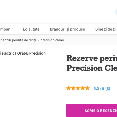
mpanii
Loialitate
Branduri și produse
Bine zi de zi
pentru periuța de dinți
precision-clean
Rezerve peri
Precision Cl
5.0
(8)
5.0
din
5
stele,
valoare
SCRIE O RECENZI
medie
a