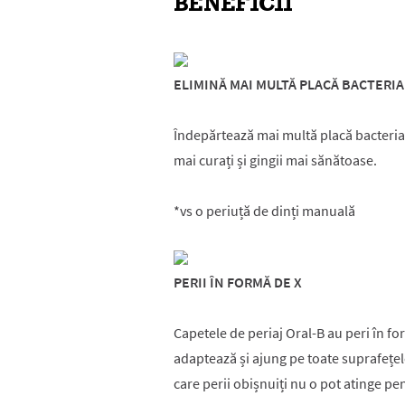
BENEFICII
ELIMINĂ MAI MULTĂ PLACĂ BACTERI
Îndepărtează mai multă placă bacteria
mai curați și gingii mai sănătoase.
*vs o periuță de dinți manuală
PERII ÎN FORMĂ DE X
Capetele de periaj Oral-B au peri în fo
adaptează și ajung pe toate suprafețel
care perii obișnuiți nu o pot atinge pe