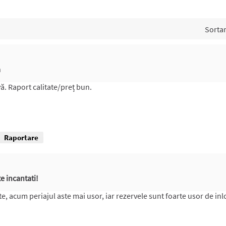
Sorta
a
ă. Raport calitate/preț bun.
Raportare
e incantati!
, acum periajul aste mai usor, iar rezervele sunt foarte usor de inl