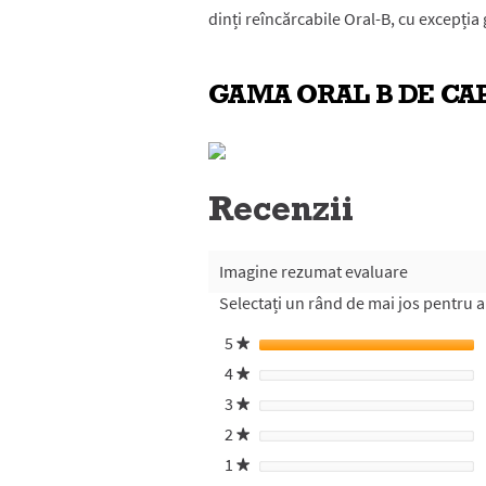
dinți reîncărcabile Oral-B, cu excepția
GAMA ORAL B DE CAP
Recenzii
Imagine rezumat evaluare
Selectați un rând de mai jos pentru a f
5
stele
★
4
stele
★
3
stele
★
2
stele
★
1
stele
★