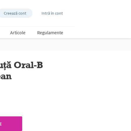
Creează cont
Intră în cont
Articole
Regulamente
uță Oral-B
ean
E