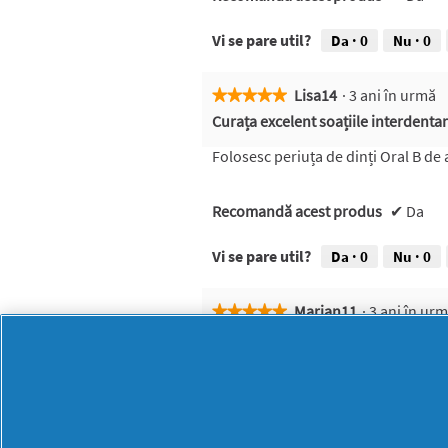
Vi se pare util?
Da ·
0
Nu ·
0
Lisa14
·
3 ani în urmă
★★★★★
★★★★★
5
Curața excelent soațiile interdentar
din
5
Folosesc periuța de dinți Oral B de 
stele.
Recomandă acest produs
✔
Da
Vi se pare util?
Da ·
0
Nu ·
0
Marian11
·
3 ani în ur
★★★★★
★★★★★
5
Perfecta pentru curățarea dintilor
din
5
Am cumpărat produsul și sunt mulțum
stele.
Recomandă acest produs
✔
Da