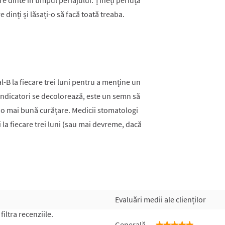
 dinte în timpul periajului. Țineți periuța
dinți și lăsați-o să facă toată treaba.
l-B la fiecare trei luni pentru a menține un
 indicatori se decolorează, este un semn să
u o mai bună curățare. Medicii stomatologi
la fiecare trei luni (sau mai devreme, dacă
Evaluări medii ale clienților
iltra recenziile.
Generală
★★★★★
★★★★★