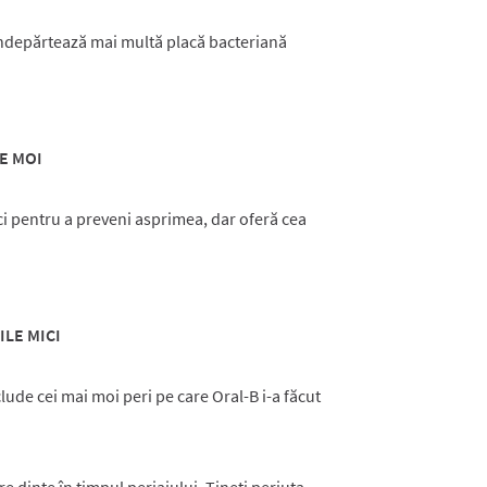
îndepărtează mai multă placă bacteriană
TE MOI
i pentru a preveni asprimea, dar oferă cea
LE MICI
clude cei mai moi peri pe care Oral-B i-a făcut