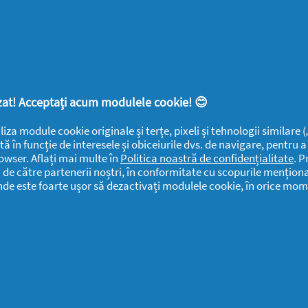
SUPORT
SECŢIUNI
DOCUMENTE
LEGALE
DETERGENTI SA
Despre
Frumusețe
YOUTIL.ro
Casă Youtilată
Rapoarte de
lizat! Acceptați acum modulele cookie! 😊
Termeni și
Familie
mediu
liza module cookie originale și terțe, pixeli și tehnologii similare
condiții
Detergenti SA
Sănătate
tă în funcție de interesele și obiceiurile dvs. de navigare, pentru 
owser. Aflați mai multe în
Politica noastră de confidențialitate
. P
Confidențialitate
Rapoarte
i de către partenerii noștri, în conformitate cu scopurile menționa
ANPC
SEVESO
unde este foarte ușor să dezactivați modulele cookie, în orice mom
Detergenti SA
Contactează-ne
Informari
Datele Mele
Public
Centru de Ajutor
Detergenti SA
Declarație de
Date Contact
accesibilitate
Detergenti SA