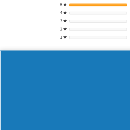
5
stele
★
4
stele
★
3
stele
★
2
stele
★
1
stele
★
Cla06
·
2 ani în urmă
★★★★★
★★★★★
5
Excelenta
din
5
De Mos Neculae a primit fetita periut
stele.
Recomandă acest produs
✔
Da
Vi se pare util?
Da ·
0
Nu ·
0