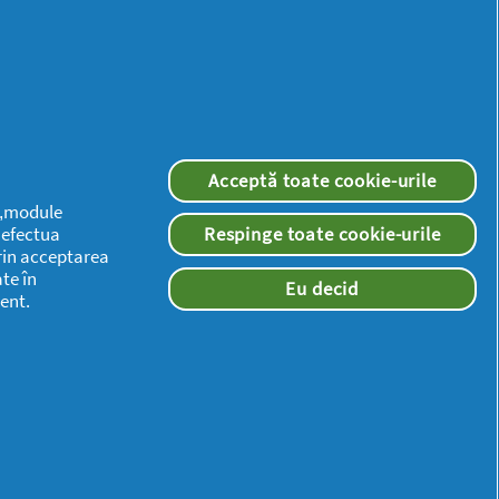
Mai
multă
inspirație
Acceptă toate cookie-urile
 („module
a efectua
Respinge toate cookie-urile
rin acceptarea
te în
Eu decid
ent.