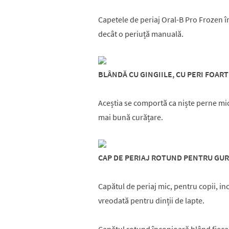
Capetele de periaj Oral-B Pro Frozen 
decât o periuță manuală.
BLÂNDĂ CU GINGIILE, CU PERI FOAR
Aceștia se comportă ca niște perne mic
mai bună curățare.
CAP DE PERIAJ ROTUND PENTRU GURI
Capătul de periaj mic, pentru copii, in
vreodată pentru dinții de lapte.