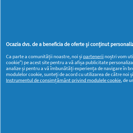
BRANDURI
BRANDURI
Always
Lenor
Ariel
Mr. Proper
Ocazia dvs. de a beneficia de oferte și conținut persona
Braun
Old Spice
Ca parte a comunității noastre, noi și
partenerii
noștri vom uti
Discreet
cookie”) pe acest site pentru a vă afișa publicitate personaliza
Oral-B
analize și pentru a vă îmbunătăți experiența de navigare în br
Fairy
Pantene
modulelor cookie, sunteți de acord cu utilizarea de către noi ș
Instrumentul de consimțământ privind modulele cookie
, de 
Fixodent
PG
Gillette
Professional
Gillette Venus
Swiffer
Head &
Shoulders