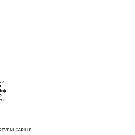
evaluării.
Read
a
Review.
Același
link
de
pagină.
REVENI CARIILE