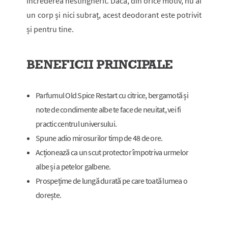
încrederea nestingherit. Dacă, din orice motiv, nu ai
un corp și nici subraț, acest deodorant este potrivit
și pentru tine.
BENEFICII PRINCIPALE
Parfumul Old Spice Restart cu citrice, bergamotă și
note de condimente albe te face de neuitat, vei fi
practic centrul universului.
Spune adio mirosurilor timp de 48 de ore.
Acționează ca un scut protector împotriva urmelor
albe și a petelor galbene.
Prospețime de lungă durată pe care toată lumea o
dorește.