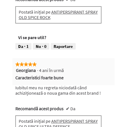
Postată inițial pe
ANTIPERSPIRANT SPRAY
OLD SPICE ROCK
Vi se pare util?
Da ·
1
Nu ·
0
Raportare
★★★★★
★★★★★
Georgiana
·
4 ani în urmă
5
din
Caracteristici foarte bune
5
stele.
Iubitul meu nu regreta niciodată când
achiziționează o noua gama din acest brand !
Recomandă acest produs
✔
Da
Postată inițial pe
ANTIPERSPIRANT SPRAY
OLD SPICE ULTRA DEFENCE