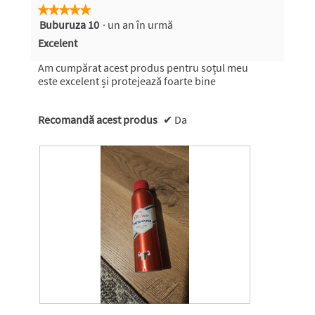
★★★★★
★★★★★
Buburuza 10
·
un an în urmă
5
din
Excelent
5
stele.
Am cumpărat acest produs pentru soțul meu
este excelent și protejează foarte bine
Recomandă acest produs
✔
Da
R
F