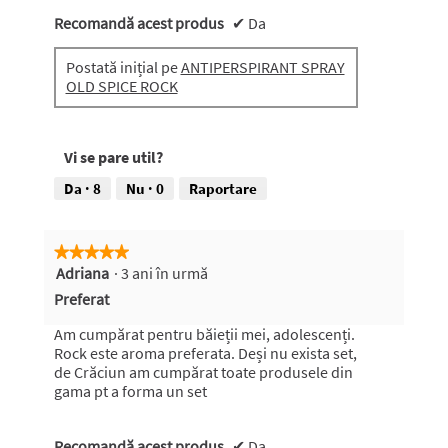
Recomandă acest produs
✔
Da
Postată inițial pe
ANTIPERSPIRANT SPRAY
OLD SPICE ROCK
Vi se pare util?
Da ·
8
Nu ·
0
Raportare
★★★★★
★★★★★
Adriana
·
3 ani în urmă
5
din
Preferat
5
stele.
Am cumpărat pentru băieții mei, adolescenți.
Rock este aroma preferata. Deși nu exista set,
de Crăciun am cumpărat toate produsele din
gama pt a forma un set
Recomandă acest produs
✔
Da