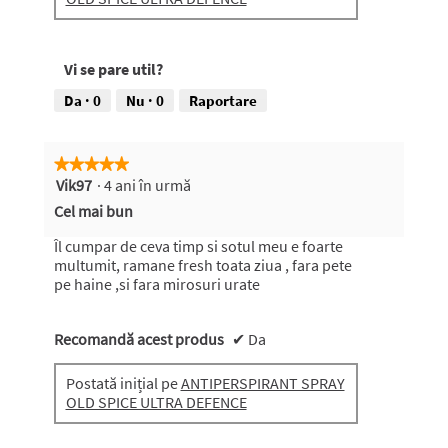
Vi se pare util?
Da ·
0
Nu ·
0
Raportare
★★★★★
★★★★★
Vik97
·
4 ani în urmă
5
din
Cel mai bun
5
stele.
Îl cumpar de ceva timp si sotul meu e foarte
multumit, ramane fresh toata ziua , fara pete
pe haine ,si fara mirosuri urate
Recomandă acest produs
✔
Da
Postată inițial pe
ANTIPERSPIRANT SPRAY
OLD SPICE ULTRA DEFENCE