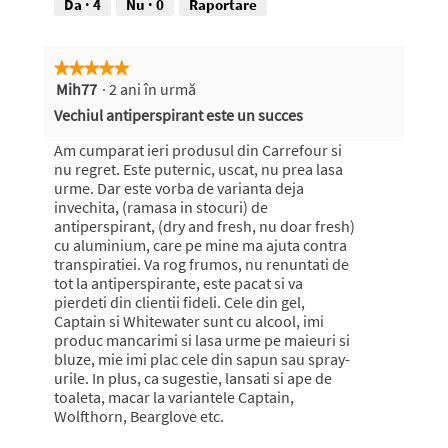
v
Da ·
4
Nu ·
0
Raportare
a
d
e
★★★★★
★★★★★
s
Mih77
·
2 ani în urmă
5
c
din
Vechiul antiperspirant este un succes
h
5
i
stele.
Am cumparat ieri produsul din Carrefour si
d
nu regret. Este puternic, uscat, nu prea lasa
e
urme. Dar este vorba de varianta deja
u
invechita, (ramasa in stocuri) de
n
antiperspirant, (dry and fresh, nu doar fresh)
d
cu aluminium, care pe mine ma ajuta contra
i
transpiratiei. Va rog frumos, nu renuntati de
a
tot la antiperspirante, este pacat si va
l
pierdeti din clientii fideli. Cele din gel,
o
Captain si Whitewater sunt cu alcool, imi
g
produc mancarimi si lasa urme pe maieuri si
m
bluze, mie imi plac cele din sapun sau spray-
o
urile. In plus, ca sugestie, lansati si ape de
d
toaleta, macar la variantele Captain,
a
Wolfthorn, Bearglove etc.
l
.