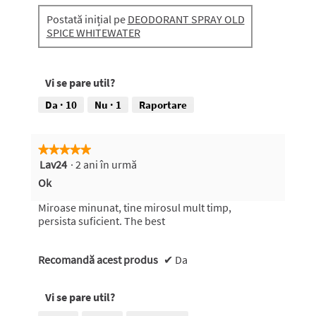
e
o
Postată inițial pe
DEODORANT SPRAY OLD
c
t
SPICE WHITEWATER
e
o
n
g
z
r
i
a
Vi se pare util?
e
f
f
i
Da ·
10
Nu ·
1
Raportare
o
e
t
A
o
c
★★★★★
★★★★★
g
e
Lav24
·
2 ani în urmă
5
r
a
din
Ok
a
s
5
f
t
stele.
Miroase minunat, tine mirosul mult timp,
i
ă
persista suficient. The best
e
a
1
c
.
ț
Recomandă acest produs
✔
Da
i
u
n
Vi se pare util?
e