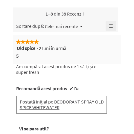
medie
a
evaluării
1–8 din 38 Recenzii
este
5
≡
Meniu
Sortare după:
Cele mai recente
▼
din
Faceți
5.
clic
pe
★★★★★
★★★★★
butonul
Old spice
·
2 luni în urmă
5
următor
pentru
din
5
a
5
actualiza
conținutul
stele.
Am cumpărat acest produs de 1 să-ți și e
de
super fresh
mai
jos
Recomandă acest produs
✔
Da
Postată inițial pe
DEODORANT SPRAY OLD
SPICE WHITEWATER
Vi se pare util?