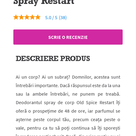
Spray Restart
5.0
(38)
5.0
din
5
stele,
SCRIE O RECENZIE
valoare
medie
a
evaluării.
DESCRIERE PRODUS
Read
38
Reviews.
Același
Ai un corp? Ai un subraț? Domnilor, acestea sunt
link
de
întrebări importante. Dacă răspunsul este da la una
pagină.
sau la ambele întrebări, ne punem pe treabă.
Deodorantul spray de corp Old Spice Restart îți
oferă o prospețime de 48 de ore, iar parfumul se
așterne peste corpul tău, precum ceața peste o
vale, pentru ca tu să poți continua să îți sporești