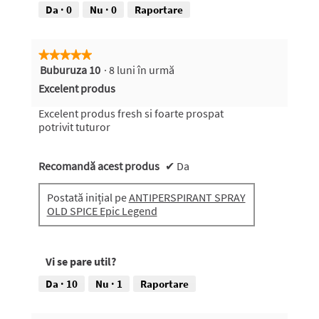
Da ·
0
Nu ·
0
Raportare
★★★★★
★★★★★
Buburuza 10
·
8 luni în urmă
5
din
Excelent produs
5
stele.
Excelent produs fresh si foarte prospat
potrivit tuturor
Recomandă acest produs
✔
Da
Postată inițial pe
ANTIPERSPIRANT SPRAY
OLD SPICE Epic Legend
Vi se pare util?
Da ·
10
Nu ·
1
Raportare