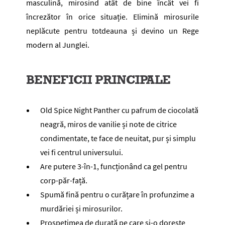
masculină, mirosind atât de bine încât vei fi
încrezător în orice situație. Elimină mirosurile
neplăcute pentru totdeauna și devino un Rege
modern al Junglei.
BENEFICII PRINCIPALE
Old Spice Night Panther cu pafrum de ciocolată
neagră, miros de vanilie și note de citrice
condimentate, te face de neuitat, pur și simplu
vei fi centrul universului.
Are putere 3-în-1, funcționând ca gel pentru
corp-păr-față.
Spumă fină pentru o curățare în profunzime a
murdăriei și mirosurilor.
Prospețimea de durată pe care și-o dorește