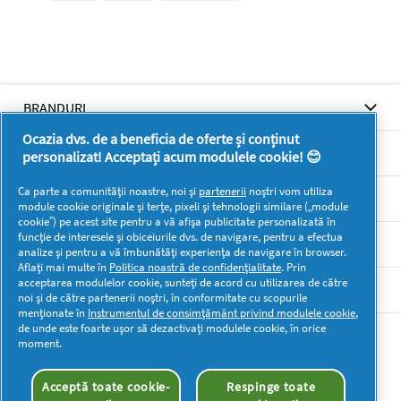
BRANDURI
Ocazia dvs. de a beneficia de oferte și conținut
BRANDURI
personalizat! Acceptați acum modulele cookie! 😊
Ca parte a comunității noastre, noi și
partenerii
noștri vom utiliza
SUPORT
module cookie originale și terțe, pixeli și tehnologii similare („module
cookie”) pe acest site pentru a vă afișa publicitate personalizată în
funcție de interesele și obiceiurile dvs. de navigare, pentru a efectua
SECŢIUNI
analize și pentru a vă îmbunătăți experiența de navigare în browser.
Aflați mai multe în
Politica noastră de confidențialitate
. Prin
acceptarea modulelor cookie, sunteți de acord cu utilizarea de către
DOCUMENTE LEGALE DETERGENTI SA
noi și de către partenerii noștri, în conformitate cu scopurile
menționate în
Instrumentul de consimțământ privind modulele cookie
,
de unde este foarte ușor să dezactivați modulele cookie, în orice
Mai multă inspirație
moment.
Acceptă toate cookie-
Respinge toate