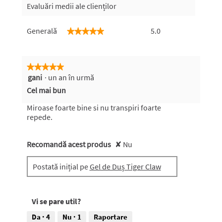
Evaluări medii ale clienților
Generală,
Generală
5.0
★★★★★
★★★★★
valoarea
medie
a
evaluării
★★★★★
★★★★★
este
gani
·
un an în urmă
5
5
din
Cel mai bun
din
5
5.
stele.
Miroase foarte bine si nu transpiri foarte
repede.
Recomandă acest produs
✘
Nu
Postată inițial pe
Gel de Duș Tiger Claw
Vi se pare util?
Da ·
4
Nu ·
1
Raportare