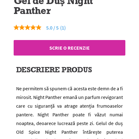
Gel de Duș Night
Panther
5.0
(1)
5.0
din
5
stele,
SCRIE O RECENZIE
valoare
medie
a
evaluării.
DESCRIERE PRODUS
Read
a
Review.
Același
Ne permitem să spunem că acesta este demn de a fi
link
de
mirosit. Night Panther emană un parfum revigorant
pagină.
care cu siguranță va atrage atenția frumoaselor
pantere. Night Panther poate fi văzut numai
noaptea, deoarece lucrează peste zi. Gelul de duș
Old Spice Night Panther întărește puterea