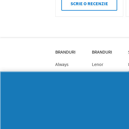
SCRIE O RECENZIE
BRANDURI
BRANDURI
Always
Lenor
Ariel
Mr. Proper
Braun
Old Spice
Discreet
Oral-B
Fairy
Pantene
Fixodent
PG
Gillette
Professional