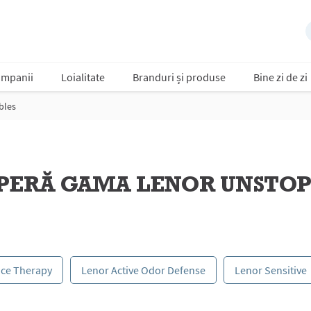
mpanii
Loialitate
Branduri și produse
Bine zi de zi
bles
PERĂ GAMA LENOR UNSTOP
nce Therapy
Lenor Active Odor Defense
Lenor Sensitive