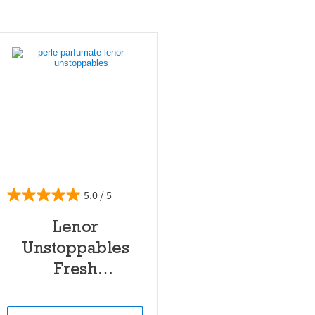
5.0
Lenor
Unstoppables
Fresh
(Prospețime de
neoprit)