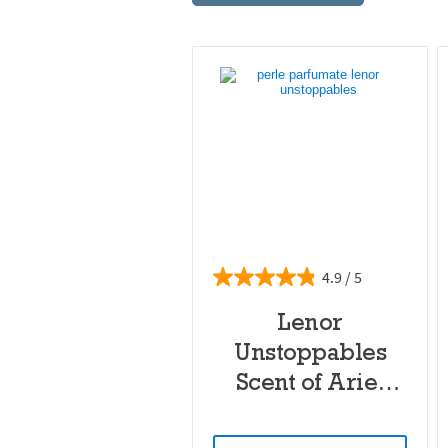
4.9
Lenor
Unstoppables
Scent of Ariel
(Parfum de Ariel)