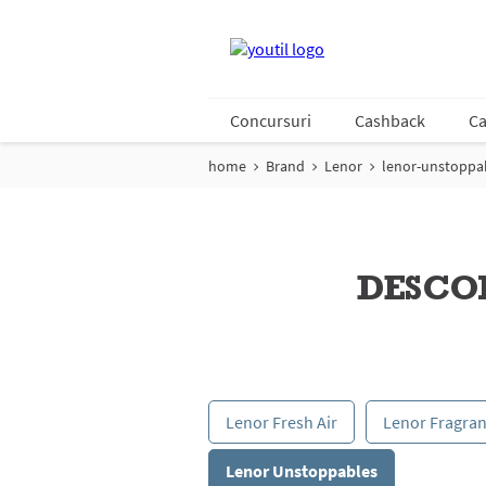
Concursuri
Cashback
Ca
home
Brand
Lenor
lenor-unstoppa
DESCO
Lenor Fresh Air
Lenor Fragra
Lenor Unstoppables