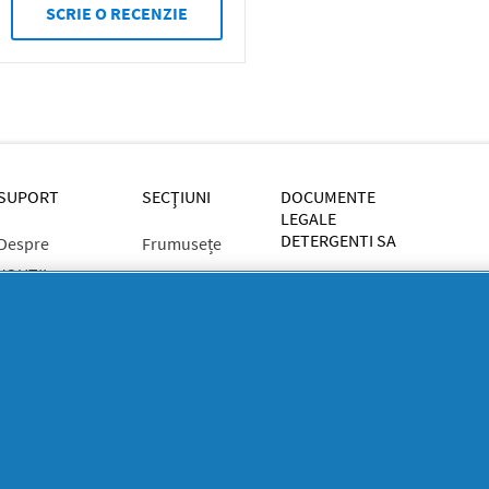
SCRIE O RECENZIE
SUPORT
SECŢIUNI
DOCUMENTE
LEGALE
DETERGENTI SA
Despre
Frumusețe
YOUTIL.ro
Casă Youtilată
Rapoarte de
Termeni și
Familie
mediu
condiții
Detergenti SA
Sănătate
Confidențialitate
Rapoarte
ANPC
SEVESO
Detergenti SA
Contactează-ne
Informari