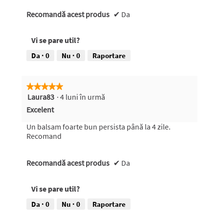
Recomandă acest produs
✔
Da
Vi se pare util?
Da ·
0
Nu ·
0
Raportare
★★★★★
★★★★★
Laura83
·
4 luni în urmă
5
din
Excelent
5
stele.
Un balsam foarte bun persista până la 4 zile.
Recomand
Recomandă acest produs
✔
Da
Vi se pare util?
Da ·
0
Nu ·
0
Raportare