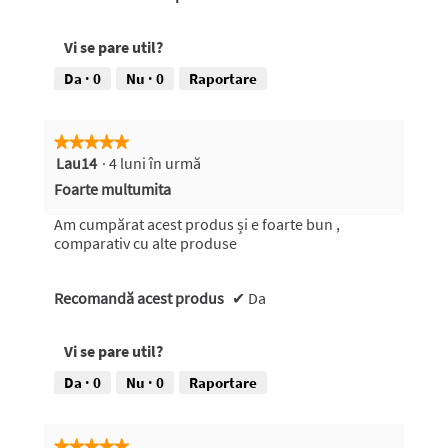
Vi se pare util?
Da ·
0
Nu ·
0
Raportare
★★★★★
★★★★★
Lau14
·
4 luni în urmă
5
din
Foarte multumita
5
stele.
Am cumpărat acest produs și e foarte bun ,
comparativ cu alte produse
Recomandă acest produs
✔
Da
Vi se pare util?
Da ·
0
Nu ·
0
Raportare
★★★★★
★★★★★