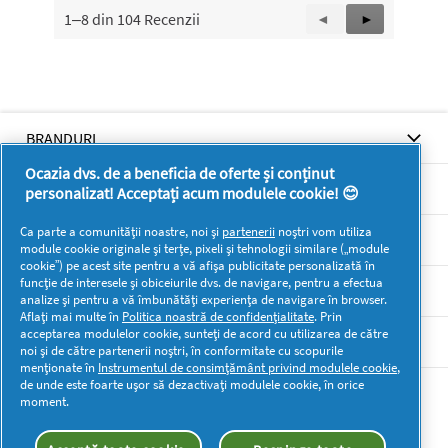
1–8 din 104 Recenzii
Înapoi
◄
Înainte
►
Reviews
Reviews
BRANDURI
Ocazia dvs. de a beneficia de oferte și conținut
BRANDURI
personalizat! Acceptați acum modulele cookie! 😊
Ca parte a comunității noastre, noi și
partenerii
noștri vom utiliza
SUPORT
module cookie originale și terțe, pixeli și tehnologii similare („module
cookie”) pe acest site pentru a vă afișa publicitate personalizată în
funcție de interesele și obiceiurile dvs. de navigare, pentru a efectua
SECŢIUNI
analize și pentru a vă îmbunătăți experiența de navigare în browser.
Aflați mai multe în
Politica noastră de confidențialitate
. Prin
acceptarea modulelor cookie, sunteți de acord cu utilizarea de către
DOCUMENTE LEGALE DETERGENTI SA
noi și de către partenerii noștri, în conformitate cu scopurile
menționate în
Instrumentul de consimțământ privind modulele cookie
,
de unde este foarte ușor să dezactivați modulele cookie, în orice
Mai multă inspirație
moment.