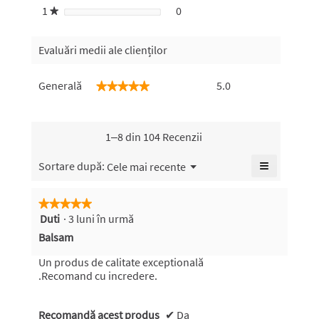
1
stele
0
0 recenzii cu 1 stea.
Selectați pentru a filtra recen
★
Evaluări medii ale clienților
Generală,
Generală
5.0
★★★★★
★★★★★
valoarea
medie
a
evaluării
1–8 din 104 Recenzii
este
5
≡
Meniu
Sortare după:
Cele mai recente
▼
din
Faceți
5.
clic
pe
★★★★★
★★★★★
butonul
Duti
·
3 luni în urmă
5
următor
pentru
din
Balsam
a
5
actualiza
conținutul
stele.
Un produs de calitate exceptională
de
.Recomand cu incredere.
mai
jos
Recomandă acest produs
✔
Da