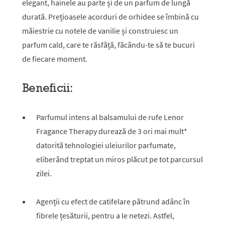
elegant, hainele au parte și de un parfum de lungă
durată. Prețioasele acorduri de orhidee se îmbină cu
măiestrie cu notele de vanilie și construiesc un
parfum cald, care te răsfăță, făcându-te să te bucuri
de fiecare moment.
Beneficii:
Parfumul intens al balsamului de rufe Lenor
Fragance Therapy durează de 3 ori mai mult*
datorită tehnologiei uleiurilor parfumate,
eliberând treptat un miros plăcut pe tot parcursul
zilei.
Agenții cu efect de catifelare pătrund adânc în
fibrele țesăturii, pentru a le netezi. Astfel,