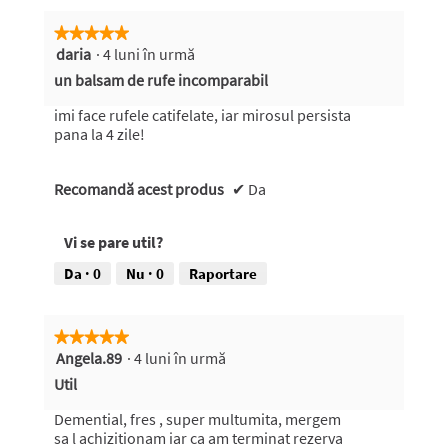
★★★★★
★★★★★
daria
·
4 luni în urmă
5
din
un balsam de rufe incomparabil
5
stele.
imi face rufele catifelate, iar mirosul persista
pana la 4 zile!
Recomandă acest produs
✔
Da
Vi se pare util?
Da ·
0
Nu ·
0
Raportare
★★★★★
★★★★★
Angela.89
·
4 luni în urmă
5
din
Util
5
stele.
Demential, fres , super multumita, mergem
sa l achizitionam iar ca am terminat rezerva