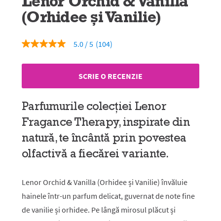
Lenor Orchid & Vanilla
(Orhidee și Vanilie)
5.0
(104)
5.0
din
5
stele,
SCRIE O RECENZIE
valoare
medie
a
evaluării.
Parfumurile colecției Lenor
Read
104
Fragance Therapy, inspirate din
Reviews.
Același
natură, te încântă prin povestea
link
de
olfactivă a fiecărei variante.
pagină.
Lenor Orchid & Vanilla (Orhidee și Vanilie) învăluie
hainele într-un parfum delicat, guvernat de note fine
de vanilie și orhidee. Pe lângă mirosul plăcut și