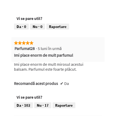
Vi se pare util?
Da ·
0
Nu ·
0
Raportare
★★★★★
★★★★★
Parfumat28
·
5 luni în urmă
5
din
Imi place enorm de mult parfumul
5
stele.
Imi place enorm de mult mirosul acestui
balsam. Parfumul este foarte plăcut.
Recomandă acest produs
✔
Da
Vi se pare util?
Da ·
102
Nu ·
17
Raportare