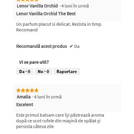
Lenor Vanilla Orchid
·
4 luni în urmă
5
din
Lenor Vanilla Orchid The Best
5
stele.
Un parfum placut si delicat. Rezista in timp.
Recomand
Recomandă acest produs
✔
Da
Vi se pare util?
Da ·
0
Nu ·
0
Raportare
★★★★★
★★★★★
Amalia
·
4 luni în urmă
5
din
Excelent
5
stele.
Este primul balsam care își păstrează aroma
după ce scot rufele din mașină de spălat și
persista câteva zile