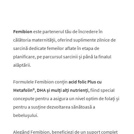
Femibion
este partenerul tău de încredere în
călătoria maternității, oferind suplimente zilnice de
sarcină dedicate femeilor aflate în etapa de
planificare, pe parcursul sarcinii și până la finalul
alăptării.
Formulele Femibion conțin
acid folic Plus cu
Metafolin®, DHA și mulți alți nutrienți,
fiind special
concepute pentru a asigura un nivel optim de folați și
pentru a susține dezvoltarea sănătoasă a
bebelușului.
Alegând Femibion, beneficiezi de un suport complet