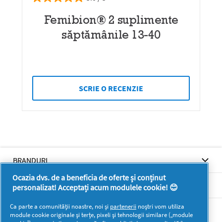
Femibion® 2 suplimente
săptămânile 13-40
SCRIE O RECENZIE
BRANDURI
Ocazia dvs. de a beneficia de oferte și conținut
BRANDURI
personalizat! Acceptați acum modulele cookie! 😊
Ca parte a comunității noastre, noi și
partenerii
noștri vom utiliza
SUPORT
module cookie originale și terțe, pixeli și tehnologii similare („module