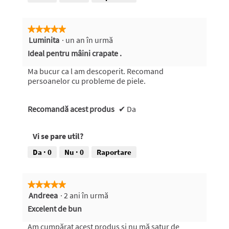
e
a
z
r
1
c
i
a
.
ț
e
f
i
★★★★★
★★★★★
f
i
u
Luminita
·
un an în urmă
5
o
e
n
din
t
A
Ideal pentru mâini crapate .
e
5
o
c
v
stele.
g
e
Ma bucur ca l am descoperit. Recomand
a
r
a
persoanelor cu probleme de piele.
d
a
s
e
f
t
s
Recomandă acest produs
i
ă
✔
Da
c
e
a
h
2
c
Vi se pare util?
i
.
ț
d
i
Da ·
0
Nu ·
0
Raportare
e
u
u
n
n
e
d
★★★★★
★★★★★
v
i
Andreea
·
2 ani în urmă
5
a
a
din
d
Excelent de bun
l
5
e
o
stele.
s
Am cumpărat acest produs și nu mă satur de