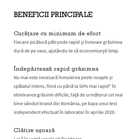
BENEFICII PRINCIPALE
Curățare cu minimum de efort
Fiecare picătură pătrunde rapid și înmoaie grăsimea
dură de pe vase, ajutându-te să economisești timp.
Îndepărtează rapid grăsimea
Nu mai este necesară înmuierea peste noapte și
spălatul intens, fiind cu până la 50% mai rapid* în
eliminarea grăsimii dificile, față de următorul cel mai
bine vândut brand din România, pe baza unui test
independent efectuat în laborator în aprilie 2020.
Clătire ușoară
Lasă în urmă vasele strălucitoare.