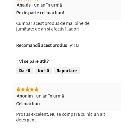
Ana.ds
·
un an în urmă
.
5
S
l
din
o
5
Pe de parte cel mai bun!
c
5
g
d
r
stele.
m
Cumpăr acest produs de mai bine de
i
i
o
jumătate de an si efectiv îl ador!
n
d
s
a
5
ă
Recomandă acest produs
✔
Da
l
s
4
.
t
a
Vi se pare util?
e
n
l
i
Da ·
0
Nu ·
0
Raportare
e
î
.
n
★★★★★
★★★★★
u
Anonim
·
un an în urmă
5
r
din
Cel mai bun
m
5
ă
stele.
Prosus excelent. Nu se compara cu niciun alt
detergent
.
1