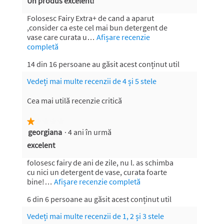
R
Un produs excelent!
5.
5
e
stele.
Folosesc Fairy Extra+ de cand a aparut
c
,consider ca este cel mai bun detergent de
e
vase care curata u…
Afișare recenzie
completă
A
n
c
z
14 din 16 persoane au găsit acest conținut util
e
i
a
Vedeți mai multe recenzii de 4 și 5 stele
e
s
t
f
Cea mai utilă recenzie critică
ă
ă
a
c
★★★★★
★★★★★
c
georgiana
ț
·
4 ani în urmă
u
1
i
din
t
R
excelent
u
5
ă
e
n
stele.
folosesc fairy de ani de zile, nu l. as schimba
d
c
e
cu nici un detergent de vase, curata foarte
v
e
e
bine!…
Afișare recenzie completă
A
a
c
a
n
d
6 din 6 persoane au găsit acest conținut util
e
n
z
e
a
Vedeți mai multe recenzii de 1, 2 și 3 stele
a
i
s
s