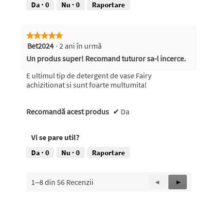
Da ·
0
Nu ·
0
Raportare
★★★★★
★★★★★
Bet2024
·
2 ani în urmă
5
din
Un produs super! Recomand tuturor sa-l incerce.
5
stele.
E ultimul tip de detergent de vase Fairy
achizitionat si sunt foarte multumita!
Recomandă acest produs
✔
Da
Vi se pare util?
Da ·
0
Nu ·
0
Raportare
1–8 din 56 Recenzii
Înapoi
◄
Înainte
►
Reviews
Reviews