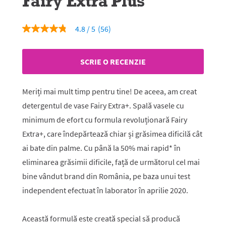
Fairy Extra Plus
4.8
(56)
4.8
din
5
stele,
SCRIE O RECENZIE
valoare
medie
a
evaluării.
Meriți mai mult timp pentru tine! De aceea, am creat
Read
56
detergentul de vase Fairy Extra+. Spală vasele cu
Reviews.
minimum de efort cu formula revoluționară Fairy
Același
link
Extra+, care îndepărtează chiar și grăsimea dificilă cât
de
pagină.
ai bate din palme. Cu până la 50% mai rapid* în
eliminarea grăsimii dificile, față de următorul cel mai
bine vândut brand din România, pe baza unui test
independent efectuat în laborator în aprilie 2020.
Această formulă este creată special să producă