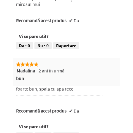
g
c
mirosul mui
m
h
o
i
d
Recomandă acest produs
d
✔
Da
a
e
l
u
Vi se pare util?
.
n
d
Da ·
0
Nu ·
0
Raportare
i
a
l
★★★★★
★★★★★
o
Madalina
·
2 ani în urmă
5
g
din
m
bun
5
o
stele.
d
foarte bun, spala cu apa rece
a
.........................................................................
l
.
Recomandă acest produs
✔
Da
Vi se pare util?