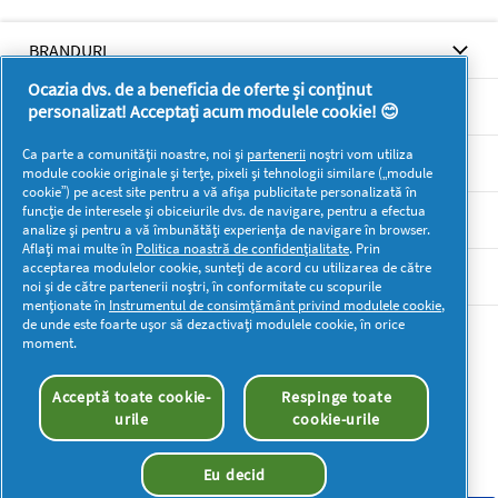
BRANDURI
Ocazia dvs. de a beneficia de oferte și conținut
BRANDURI
personalizat! Acceptați acum modulele cookie! 😊
Ca parte a comunității noastre, noi și
partenerii
noștri vom utiliza
SUPORT
module cookie originale și terțe, pixeli și tehnologii similare („module
cookie”) pe acest site pentru a vă afișa publicitate personalizată în
funcție de interesele și obiceiurile dvs. de navigare, pentru a efectua
SECŢIUNI
analize și pentru a vă îmbunătăți experiența de navigare în browser.
Aflați mai multe în
Politica noastră de confidențialitate
. Prin
acceptarea modulelor cookie, sunteți de acord cu utilizarea de către
DOCUMENTE LEGALE DETERGENTI SA
noi și de către partenerii noștri, în conformitate cu scopurile
menționate în
Instrumentul de consimțământ privind modulele cookie
,
de unde este foarte ușor să dezactivați modulele cookie, în orice
Mai multă inspirație
moment.
Acceptă toate cookie-
Respinge toate
urile
cookie-urile
Eu decid
Drepturi de autor © 2026 P&G. Toate drepturile rezervate