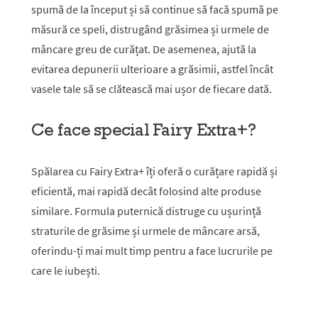
spumă de la început și să continue să facă spumă pe
măsură ce speli, distrugând grăsimea și urmele de
mâncare greu de curățat. De asemenea, ajută la
evitarea depunerii ulterioare a grăsimii, astfel încât
vasele tale să se clătească mai ușor de fiecare dată.
Ce face special Fairy Extra+?
Spălarea cu Fairy Extra+ îți oferă o curățare rapidă și
eficientă, mai rapidă decât folosind alte produse
similare. Formula puternică distruge cu ușurință
straturile de grăsime și urmele de mâncare arsă,
oferindu-ți mai mult timp pentru a face lucrurile pe
care le iubești.