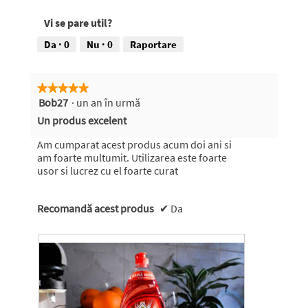
d
i
Vi se pare util?
n
Da ·
0
Nu ·
0
Raportare
5
s
t
★★★★★
★★★★★
e
Bob27
·
un an în urmă
5
din
l
Un produs excelent
5
e
stele.
Am cumparat acest produs acum doi ani si
.
am foarte multumit. Utilizarea este foarte
usor si lucrez cu el foarte curat
Recomandă acest produs
✔
Da