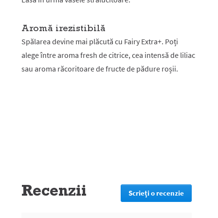
Aromă irezistibilă
Spălarea devine mai plăcută cu Fairy Extra+. Poți
alege între aroma fresh de citrice, cea intensă de liliac
sau aroma răcoritoare de fructe de pădure roșii.
Recenzii
Scrieţi o recenzie
.
Prin
această