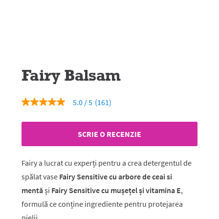
Fairy Balsam
5.0
(161)
5.0
din
5
stele,
SCRIE O RECENZIE
valoare
medie
a
evaluării.
Fairy a lucrat cu experți pentru a crea detergentul de
Read
161
spălat vase
Fairy Sensitive cu arbore de ceai si
Reviews.
mentă
și
Fairy Sensitive cu mușețel și vitamina E
,
Același
link
formulă ce conține ingrediente pentru protejarea
de
pagină.
pielii.