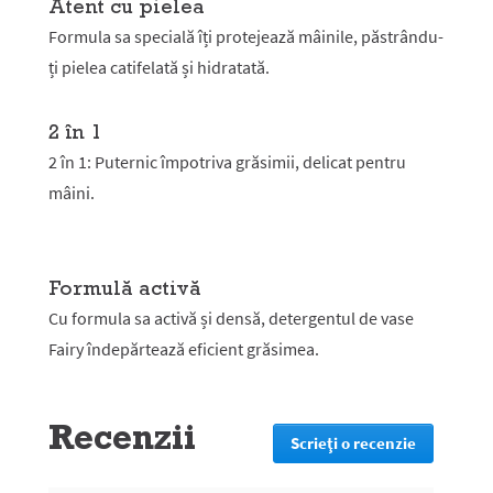
Atent cu pielea
Formula sa specială îți protejează mâinile, păstrându-
ți pielea catifelată și hidratată.
2 în 1
2 în 1: Puternic împotriva grăsimii, delicat pentru
mâini.
Formulă activă
Cu formula sa activă și densă, detergentul de vase
Fairy îndepărtează eficient grăsimea.
Recenzii
Scrieţi o recenzie
.
Prin
această