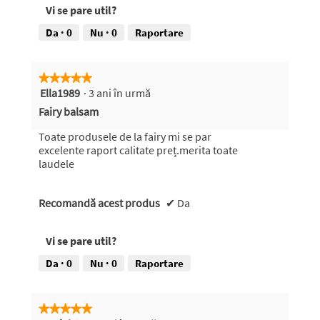
Vi se pare util?
Da ·
0
Nu ·
0
Raportare
★★★★★
★★★★★
Ella1989
·
3 ani în urmă
5
din
Fairy balsam
5
stele.
Toate produsele de la fairy mi se par
excelente raport calitate preț.merita toate
laudele
Recomandă acest produs
✔
Da
Vi se pare util?
Da ·
0
Nu ·
0
Raportare
★★★★★
★★★★★