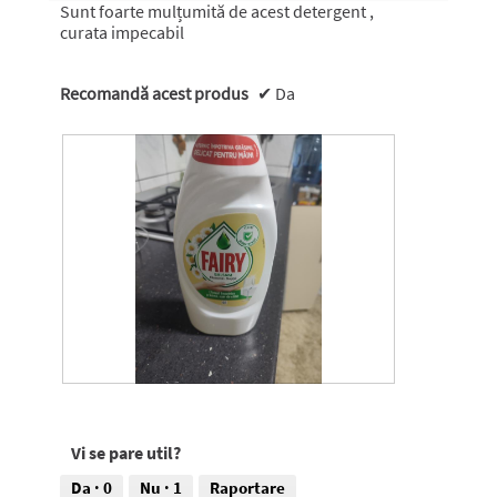
stele.
Sunt foarte mulțumită de acest detergent ,
curata impecabil
Recomandă acest produs
✔
Da
R
F
e
o
c
t
Vi se pare util?
e
o
n
g
Da ·
0
Nu ·
1
Raportare