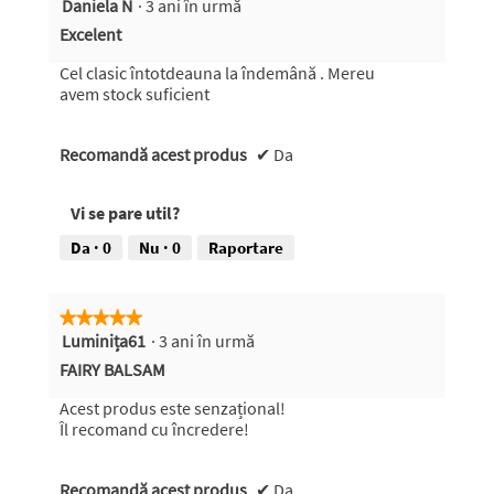
Daniela N
·
3 ani în urmă
5
din
Excelent
5
stele.
Cel clasic întotdeauna la îndemână . Mereu
avem stock suficient
Recomandă acest produs
✔
Da
Vi se pare util?
Da ·
0
Nu ·
0
Raportare
★★★★★
★★★★★
Luminița61
·
3 ani în urmă
5
din
FAIRY BALSAM
5
stele.
Acest produs este senzațional!
Îl recomand cu încredere!
Recomandă acest produs
✔
Da