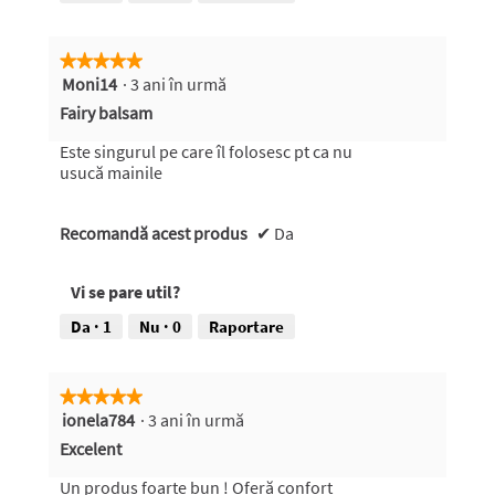
z
r
i
a
e
f
★★★★★
★★★★★
f
i
Moni14
·
3 ani în urmă
5
o
e
din
t
A
Fairy balsam
5
o
c
stele.
g
e
Este singurul pe care îl folosesc pt ca nu
r
a
usucă mainile
a
s
f
t
Recomandă acest produs
i
ă
✔
Da
e
a
1
c
Vi se pare util?
.
ț
i
Da ·
1
Nu ·
0
Raportare
u
n
e
★★★★★
★★★★★
v
ionela784
·
3 ani în urmă
5
a
din
d
Excelent
5
e
stele.
s
Un produs foarte bun ! Oferă confort