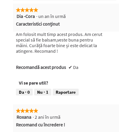
5.
clic
pe
★★★★★
★★★★★
butonul
Dia -Cora
·
un an în urmă
5
următor
pentru
din
Caracteristici conținut
a
5
actualiza
conținutul
stele.
Am folosit mult timp acest produs. Am cerut
de
special să fie balsam,veste buna pentru
mai
mâini. Curăță foarte bine și este delicat la
jos
atingere. Recomand !
Recomandă acest produs
✔
Da
Vi se pare util?
Da ·
0
Nu ·
1
Raportare
★★★★★
★★★★★
Roxana
·
2 ani în urmă
5
din
Recomand cu încredere !
5