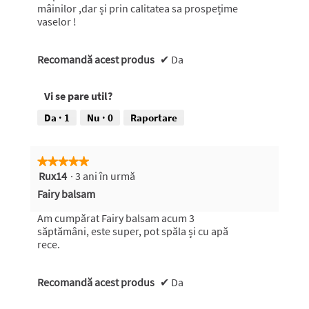
c
mâinilor ,dar și prin calitatea sa prospețime
h
vaselor !
i
d
Recomandă acest produs
e
✔
Da
u
n
Vi se pare util?
d
i
Da ·
1
Nu ·
0
Raportare
a
l
o
★★★★★
★★★★★
g
Rux14
·
3 ani în urmă
5
m
din
o
Fairy balsam
5
d
stele.
a
Am cumpărat Fairy balsam acum 3
l
săptămâni, este super, pot spăla și cu apă
.
rece.
Recomandă acest produs
✔
Da