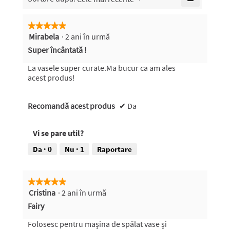
din
Faceți
5.
clic
pe
★★★★★
★★★★★
butonul
Mirabela
·
2 ani în urmă
5
următor
pentru
din
Super încântată !
a
5
actualiza
conținutul
stele.
La vasele super curate.Ma bucur ca am ales
de
acest produs!
mai
jos
Recomandă acest produs
✔
Da
Vi se pare util?
Da ·
0
Nu ·
1
Raportare
★★★★★
★★★★★
Cristina
·
2 ani în urmă
5
din
Fairy
5
stele.
Folosesc pentru mașina de spălat vase și