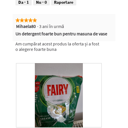
Da ·
1
Nu ·
0
Raportare
★★★★★
★★★★★
Mihaela80
·
3 ani în urmă
5
din
Un detergent foarte bun pentru masuna de vase
5
stele.
Am cumpărat acest produs la oferta și a fost
o alegere foarte buna