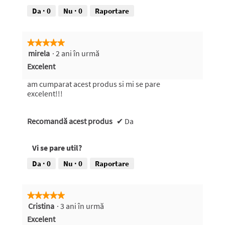
Da ·
0
Nu ·
0
Raportare
★★★★★
★★★★★
mirela
·
2 ani în urmă
5
din
Excelent
5
stele.
am cumparat acest produs si mi se pare
excelent!!!
Recomandă acest produs
✔
Da
Vi se pare util?
Da ·
0
Nu ·
0
Raportare
★★★★★
★★★★★
Cristina
·
3 ani în urmă
5
din
Excelent
5