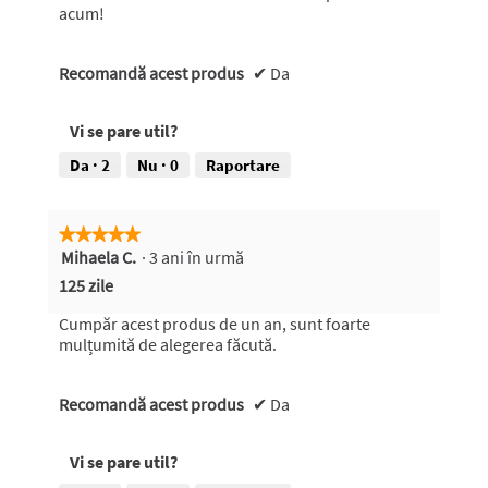
acum!
Recomandă acest produs
✔
Da
Vi se pare util?
Da ·
2
Nu ·
0
Raportare
★★★★★
★★★★★
Mihaela C.
·
3 ani în urmă
5
din
125 zile
5
stele.
Cumpăr acest produs de un an, sunt foarte
mulțumită de alegerea făcută.
Recomandă acest produs
✔
Da
Vi se pare util?