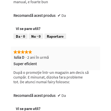
manual, e foarte bun
Recomandă acest produs
✔
Da
Vi se pare util?
Da ·
0
Nu ·
0
Raportare
★★★★★
★★★★★
Iulia D
·
2 ani în urmă
5
din
Super eficient
5
stele.
După o promoție într-un magazin am decis să
cumpăr. E minunat, dizolva fara probleme
tot. De atunci numai fairy folosesc
Recomandă acest produs
✔
Da
Vi se pare util?