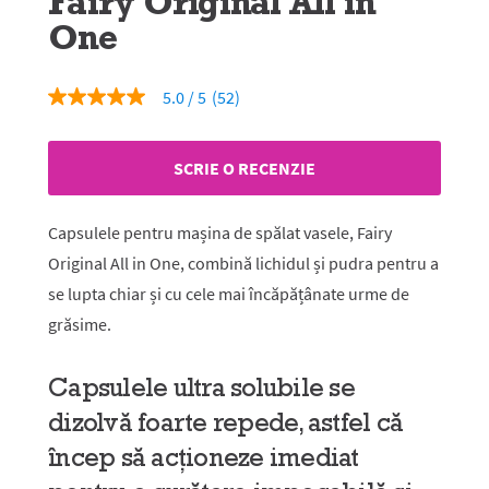
Fairy Original All in
One
5.0
(52)
5.0
din
5
stele,
SCRIE O RECENZIE
valoare
medie
a
evaluării.
Capsulele pentru mașina de spălat vasele, Fairy
Read
52
Original All in One, combină lichidul și pudra pentru a
Reviews.
se lupta chiar și cu cele mai încăpățânate urme de
Același
link
grăsime.
de
pagină.
Capsulele ultra solubile se
dizolvă foarte repede, astfel că
încep să acționeze imediat