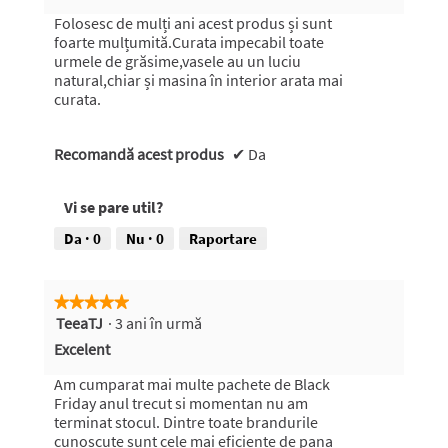
stele.
Folosesc de mulți ani acest produs și sunt
foarte mulțumită.Curata impecabil toate
urmele de grăsime,vasele au un luciu
natural,chiar și masina în interior arata mai
curata.
Recomandă acest produs
✔
Da
Vi se pare util?
Da ·
0
Nu ·
0
Raportare
★★★★★
★★★★★
TeeaTJ
·
3 ani în urmă
5
din
Excelent
5
stele.
Am cumparat mai multe pachete de Black
Friday anul trecut si momentan nu am
terminat stocul. Dintre toate brandurile
cunoscute sunt cele mai eficiente de pana