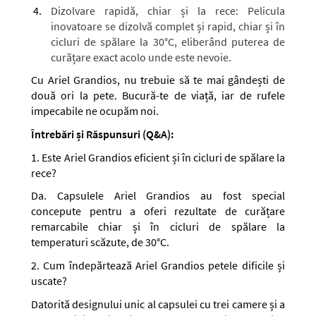
Dizolvare rapidă, chiar și la rece:
Pelicula
inovatoare se dizolvă complet și rapid, chiar și în
cicluri de spălare la 30°C, eliberând puterea de
curățare exact acolo unde este nevoie.
Cu Ariel Grandios, nu trebuie să te mai gândești de
două ori la pete. Bucură-te de viață, iar de rufele
impecabile ne ocupăm noi.
Întrebări și Răspunsuri (Q&A):
1. Este Ariel Grandios eficient și în cicluri de spălare la
rece?
Da. Capsulele Ariel Grandios au fost special
concepute pentru a oferi rezultate de curățare
remarcabile chiar și în cicluri de spălare la
temperaturi scăzute, de 30°C.
2. Cum îndepărtează Ariel Grandios petele dificile și
uscate?
Datorită designului unic al capsulei
cu trei camere
și a