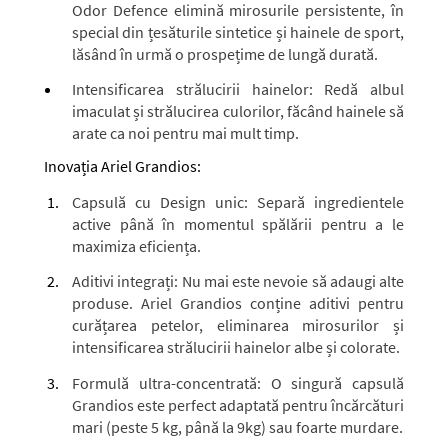
Odor Defence elimină mirosurile persistente, în
special din țesăturile sintetice și hainele de sport,
lăsând în urmă o prospețime de lungă durată.
Intensificarea strălucirii hainelor:
Redă albul
imaculat și strălucirea culorilor, făcând hainele să
arate ca noi pentru mai mult timp.
Inovația Ariel Grandios:
Capsulă cu Design unic:
Separă ingredientele
active până în momentul spălării pentru a le
maximiza eficiența.
Aditivi integrați:
Nu mai este nevoie să adaugi alte
produse. Ariel Grandios conține aditivi pentru
curățarea petelor, eliminarea mirosurilor și
intensificarea strălucirii hainelor albe și colorate.
Formulă ultra-concentrată:
O singură capsulă
Grandios este perfect adaptată pentru încărcături
mari (peste 5 kg, până la 9kg) sau foarte murdare.