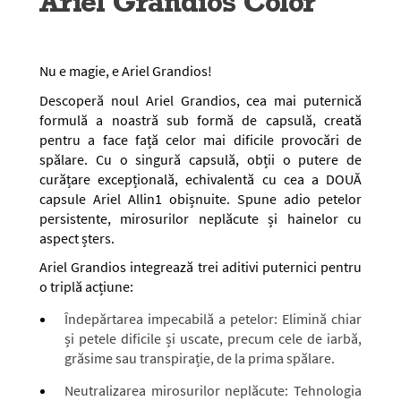
Ariel Grandios Color
Nu e magie, e Ariel Grandios!
Descoperă noul Ariel Grandios, cea mai puternică
formulă a noastră sub formă de capsulă, creată
pentru a face față celor mai dificile provocări de
spălare. Cu o singură capsulă, obții o putere de
curățare excepțională, echivalentă cu cea a DOUĂ
capsule Ariel Allin1 obișnuite. Spune adio petelor
persistente, mirosurilor neplăcute și hainelor cu
aspect șters.
Ariel Grandios integrează trei aditivi puternici pentru
o triplă acțiune:
Îndepărtarea impecabilă a petelor:
Elimină chiar
și petele dificile și uscate, precum cele de iarbă,
grăsime sau transpirație, de la prima spălare.
Neutralizarea mirosurilor neplăcute:
Tehnologia