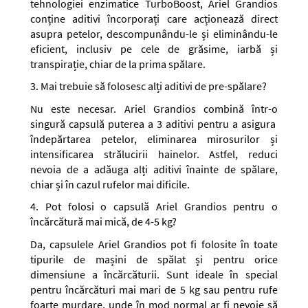
tehnologiei enzimatice TurboBoost, Ariel Grandios
conține aditivi încorporați care acționează direct
asupra petelor, descompunându-le și eliminându-le
eficient, inclusiv pe cele de grăsime, iarbă și
transpirație, chiar de la prima spălare.
3. Mai trebuie să folosesc alți aditivi de pre-spălare?
Nu este necesar. Ariel Grandios combină într-o
singură capsulă puterea a 3 aditivi pentru a asigura
îndepărtarea petelor, eliminarea mirosurilor și
intensificarea strălucirii hainelor. Astfel, reduci
nevoia de a adăuga alți aditivi înainte de spălare,
chiar și în cazul rufelor mai dificile.
4. Pot folosi o capsulă Ariel Grandios pentru o
încărcătură mai mică, de 4-5 kg?
Da, capsulele Ariel Grandios pot fi folosite în toate
tipurile de mașini de spălat și pentru orice
dimensiune a încărcăturii. Sunt ideale în special
pentru încărcături mai mari de 5 kg sau pentru rufe
foarte murdare, unde în mod normal ar fi nevoie să