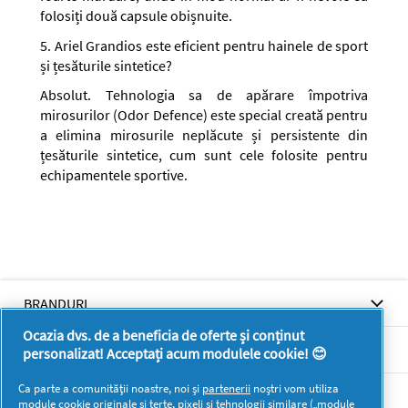
folosiți două capsule obișnuite.
5. Ariel Grandios este eficient pentru hainele de sport
și țesăturile sintetice?
Absolut. Tehnologia sa de apărare împotriva
mirosurilor (Odor Defence) este special creată pentru
a elimina mirosurile neplăcute și persistente din
țesăturile sintetice, cum sunt cele folosite pentru
echipamentele sportive.
BRANDURI
Ocazia dvs. de a beneficia de oferte și conținut
BRANDURI
personalizat! Acceptați acum modulele cookie! 😊
Ca parte a comunității noastre, noi și
partenerii
noștri vom utiliza
SUPORT
module cookie originale și terțe, pixeli și tehnologii similare („module