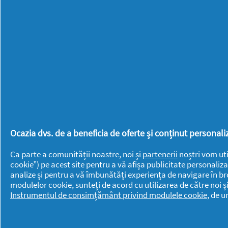
redirecționat
BRANDURI
BRANDURI
la
pagina
Always
Lenor
de
autentificare
Ariel
Mr. Proper
Braun
Old Spice
Discreet
Oral-B
Fairy
Pantene
Fixodent
PG
Ocazia dvs. de a beneficia de oferte și conținut persona
Gillette
Professional
Ca parte a comunității noastre, noi și
Gillette Venus
partenerii
Swiffer
noștri vom uti
cookie”) pe acest site pentru a vă afișa publicitate personaliza
Head &
analize și pentru a vă îmbunătăți experiența de navigare în br
modulelor cookie, sunteți de acord cu utilizarea de către noi ș
Shoulders
Instrumentul de consimțământ privind modulele cookie
, de 