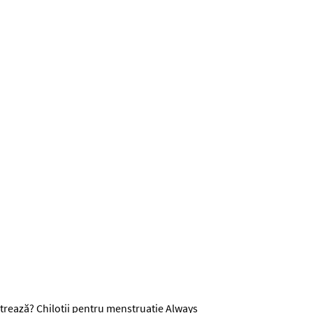
pagină.
 trează? Chiloții pentru menstruație Always