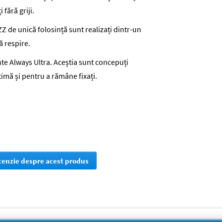
fără griji.
Z de unică folosință sunt realizați dintr-un
ă respire.
te Always Ultra. Aceștia sunt concepuți
ntimă și pentru a rămâne fixați.
ecenzie despre acest produs