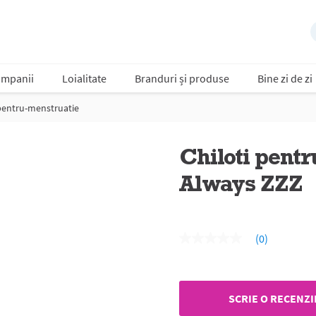
mpanii
Loialitate
Branduri și produse
Bine zi de zi
-pentru-menstruatie
Chiloti pent
Always ZZZ
(0)
Nicio
valoare
de
evaluare
Același
SCRIE O RECENZI
link
de