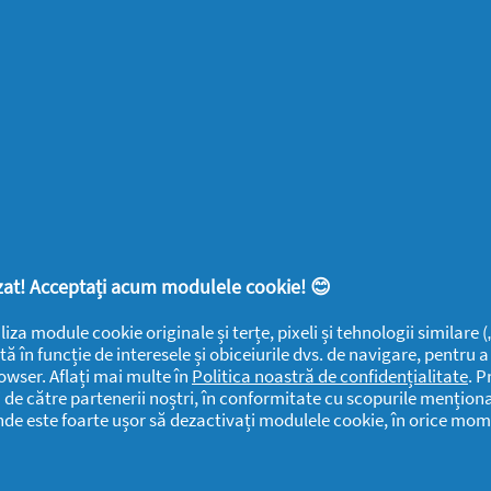
SUPORT
SECŢIUNI
DOCUMENTE
LEGALE
DETERGENTI SA
Despre
Frumusețe
YOUTIL.ro
Casă Youtilată
Rapoarte de
Termeni și
Familie
mediu
condiții
Detergenti SA
Sănătate
Confidențialitate
Rapoarte
ANPC
SEVESO
Detergenti SA
lizat! Acceptați acum modulele cookie! 😊
Contactează-ne
Informari
Datele Mele
liza module cookie originale și terțe, pixeli și tehnologii similare
Public
tă în funcție de interesele și obiceiurile dvs. de navigare, pentru 
Centru de Ajutor
Detergenti SA
owser. Aflați mai multe în
Politica noastră de confidențialitate
. P
i de către partenerii noștri, în conformitate cu scopurile menționa
Declarație de
Date Contact
unde este foarte ușor să dezactivați modulele cookie, în orice mom
accesibilitate
Detergenti SA
Solicitari si