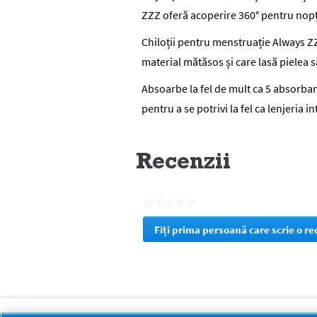
ZZZ oferă acoperire 360° pentru nopți 
Chiloții pentru menstruație Always ZZ
material mătăsos și care lasă pielea s
Absoarbe la fel de mult ca 5 absorban
pentru a se potrivi la fel ca lenjeria i
Recenzii
★★★★★
Nicio
Fiți prima persoană care scrie o r
valoare
.
de
Prin
evaluare
această
acțiune
veți
fi