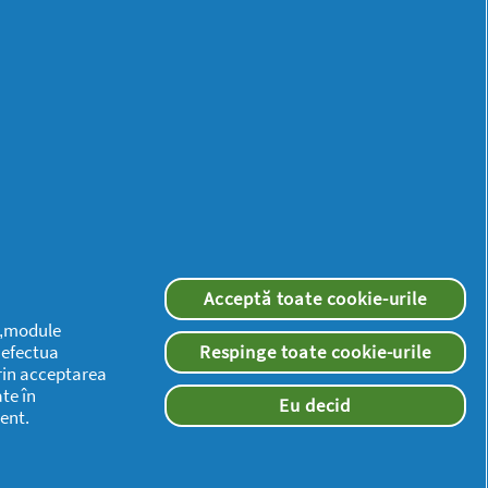
Mai
multă
inspirație
Acceptă toate cookie-urile
 („module
a efectua
Respinge toate cookie-urile
rin acceptarea
te în
Eu decid
ent.