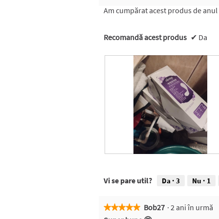
5
Am cumpărat acest produs de anul tre
stele.
Recomandă acest produs
✔
Da
R
F
e
o
c
t
Vi se pare util?
Da ·
3
Nu ·
1
e
o
n
g
z
r
Bob27
·
2 ani în urmă
★★★★★
★★★★★
i
a
5