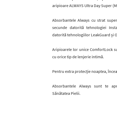
aripioare ALWAYS Ultra Day Super (M
Absorbantele Always cu strat super
secunde datorită tehnologiei Inst
datorită tehnologiilor LeakGuard și 
Aripioarele lor unice ComfortLock s
cu orice tip de lenjerie intimă.
Pentru extra protecție noaptea, înce
Absorbantele Always sunt te apr
Sănătatea Pielii.