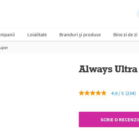
mpanii
Loialitate
Branduri și produse
Bine zi de zi
super
Always Ultra
4.9
(234)
4.9
din
5
stele,
valoare
SCRIE O RECENZI
medie
a
evaluării.
Read