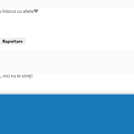
s înlocui cu altele💙
Raportare
 nici nu le simți!
Raportare