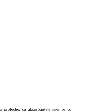
234
Reviews.
Același
link
de
pagină.
 protecție, cu absorbantele igienice cu