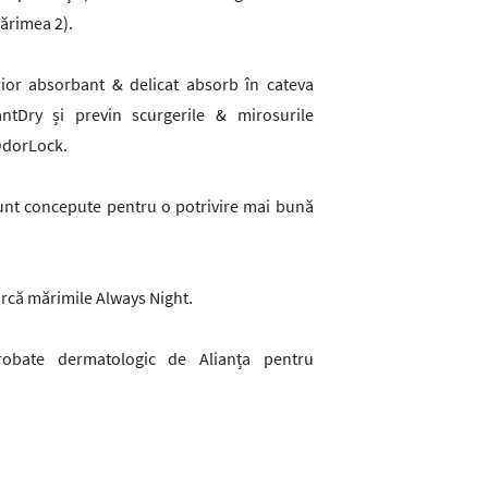
ărimea 2).
ior absorbant & delicat absorb în cateva
antDry și previn scurgerile & mirosurile
OdorLock.
unt concepute pentru o potrivire mai bună
arcă mărimile Always Night.
obate dermatologic de Alianța pentru