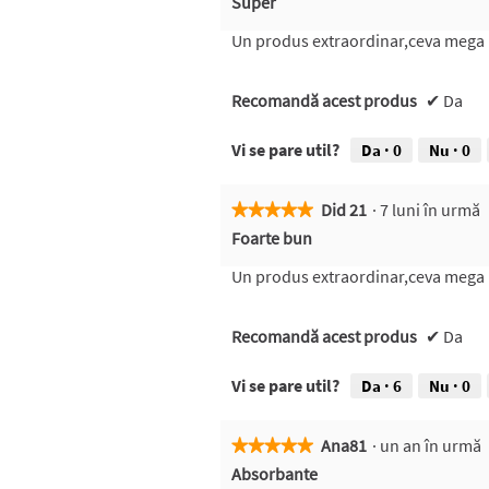
Super
din
5
Un produs extraordinar,ceva mega 
stele.
Recomandă acest produs
✔
Da
Vi se pare util?
Da ·
0
Nu ·
0
Did 21
·
7 luni în urmă
★★★★★
★★★★★
5
Foarte bun
din
5
Un produs extraordinar,ceva mega 
stele.
Recomandă acest produs
✔
Da
Vi se pare util?
Da ·
6
Nu ·
0
Ana81
·
un an în urmă
★★★★★
★★★★★
5
Absorbante
din