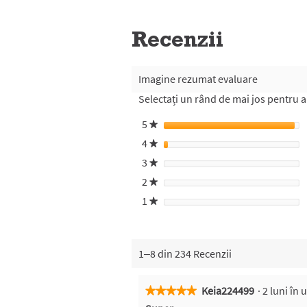
Recenzii
Imagine rezumat evaluare
Selectați un rând de mai jos pentru a f
5
stele
★
4
stele
★
3
stele
★
2
stele
★
1
stele
★
1–8 din 234 Recenzii
Keia224499
·
2 luni în
★★★★★
★★★★★
5