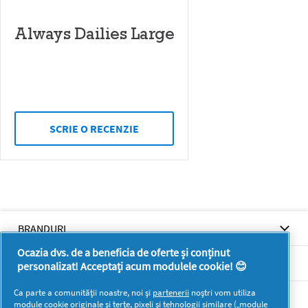
Always Dailies Large
SCRIE O RECENZIE
BRANDURI
Ocazia dvs. de a beneficia de oferte și conținut
BRANDURI
personalizat! Acceptați acum modulele cookie! 😊
Ca parte a comunității noastre, noi și
partenerii
noștri vom utiliza
SUPORT
module cookie originale și terțe, pixeli și tehnologii similare („module