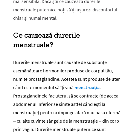
mai sensibilă. Dacă știi ce cauzează durerile
menstruale puternice poți să îți ușurezi disconfortul,
chiar și numai mental.
Ce cauzează durerile
menstruale?
Durerile menstruale sunt cauzate de substanțe
asemănătoare hormonilor produse de corpul tău,
numite prostaglandine. Acestea sunt produse de uter
când este momentul să îți vină
menstruația
.
Prostaglandinele fac uterul să se contracte (de aceea
abdomenul inferior se simte astfel când ești la
menstruație) pentru a împinge afară mucoasa uterină
– cu alte cuvinte sângele de la menstruație – din corp
prin vagin. Durerile menstruale puternice sunt