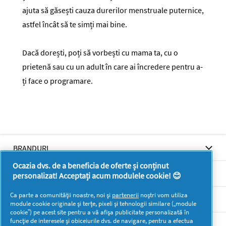
ajuta să găsești cauza durerilor menstruale puternice,
astfel încât să te simți mai bine.
Dacă dorești, poți să vorbești cu mama ta, cu o
prietenă sau cu un adult în care ai încredere pentru a-
ți face o programare.
BRANDURI
Ocazia dvs. de a beneficia de oferte și conținut
BRANDURI
personalizat! Acceptați acum modulele cookie! 😊
Ca parte a comunității noastre, noi și
partenerii
noștri vom utiliza
SUPORT
module cookie originale și terțe, pixeli și tehnologii similare („module
cookie”) pe acest site pentru a vă afișa publicitate personalizată în
funcție de interesele și obiceiurile dvs. de navigare, pentru a efectua
SECŢIUNI